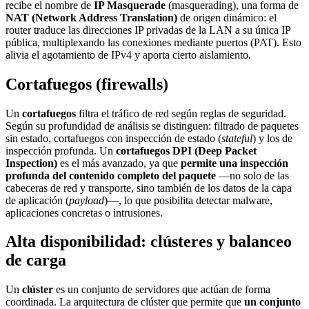
recibe el nombre de
IP Masquerade
(masquerading), una forma de
NAT (Network Address Translation)
de origen dinámico: el
router traduce las direcciones IP privadas de la LAN a su única IP
pública, multiplexando las conexiones mediante puertos (PAT). Esto
alivia el agotamiento de IPv4 y aporta cierto aislamiento.
Cortafuegos (firewalls)
Un
cortafuegos
filtra el tráfico de red según reglas de seguridad.
Según su profundidad de análisis se distinguen: filtrado de paquetes
sin estado, cortafuegos con inspección de estado (
stateful
) y los de
inspección profunda. Un
cortafuegos DPI (Deep Packet
Inspection)
es el más avanzado, ya que
permite una inspección
profunda del contenido completo del paquete
—no solo de las
cabeceras de red y transporte, sino también de los datos de la capa
de aplicación (
payload
)—, lo que posibilita detectar malware,
aplicaciones concretas o intrusiones.
Alta disponibilidad: clústeres y balanceo
de carga
Un
clúster
es un conjunto de servidores que actúan de forma
coordinada. La arquitectura de clúster que permite que
un conjunto