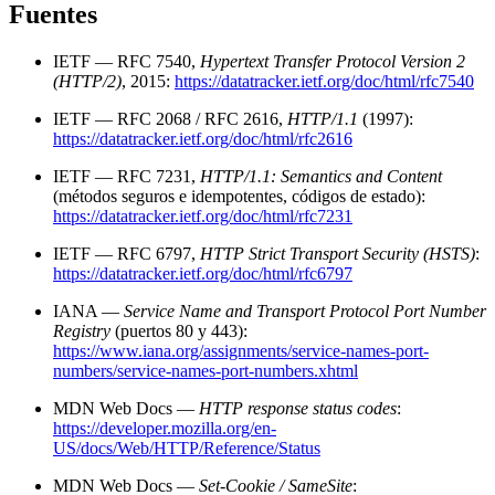
Fuentes
IETF — RFC 7540,
Hypertext Transfer Protocol Version 2
(HTTP/2)
, 2015:
https://datatracker.ietf.org/doc/html/rfc7540
IETF — RFC 2068 / RFC 2616,
HTTP/1.1
(1997):
https://datatracker.ietf.org/doc/html/rfc2616
IETF — RFC 7231,
HTTP/1.1: Semantics and Content
(métodos seguros e idempotentes, códigos de estado):
https://datatracker.ietf.org/doc/html/rfc7231
IETF — RFC 6797,
HTTP Strict Transport Security (HSTS)
:
https://datatracker.ietf.org/doc/html/rfc6797
IANA —
Service Name and Transport Protocol Port Number
Registry
(puertos 80 y 443):
https://www.iana.org/assignments/service-names-port-
numbers/service-names-port-numbers.xhtml
MDN Web Docs —
HTTP response status codes
:
https://developer.mozilla.org/en-
US/docs/Web/HTTP/Reference/Status
MDN Web Docs —
Set-Cookie / SameSite
: