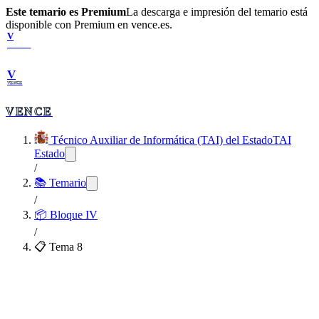
Este temario es Premium
La descarga e impresión del temario está
disponible con Premium en vence.es.
V
VENCE
V
VENCE
VENCE
Técnico Auxiliar de Informática (TAI) del Estado
TAI
Estado
/
📚 Temario
/
📦
Bloque IV
/
📋 Tema
8