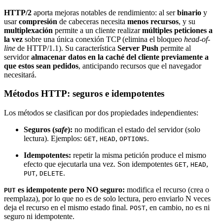
HTTP/2
aporta mejoras notables de rendimiento: al ser
binario
y
usar
compresión
de cabeceras necesita
menos recursos
, y su
multiplexación
permite a un cliente realizar
múltiples peticiones a
la vez
sobre una única conexión TCP (elimina el bloqueo
head-of-
line
de HTTP/1.1). Su característica
Server Push
permite al
servidor
almacenar datos en la caché del cliente previamente a
que estos sean pedidos
, anticipando recursos que el navegador
necesitará.
Métodos HTTP: seguros e idempotentes
Los métodos se clasifican por dos propiedades independientes:
Seguros (
safe
):
no modifican el estado del servidor (solo
lectura). Ejemplos:
,
,
.
GET
HEAD
OPTIONS
Idempotentes:
repetir la misma petición produce el mismo
efecto que ejecutarla una vez. Son idempotentes
,
,
GET
HEAD
,
.
PUT
DELETE
es idempotente pero NO seguro:
modifica el recurso (crea o
PUT
reemplaza), por lo que no es de solo lectura, pero enviarlo N veces
deja el recurso en el mismo estado final.
, en cambio, no es ni
POST
seguro ni idempotente.