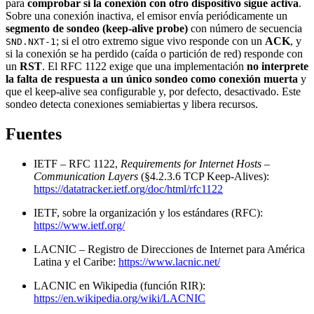
para
comprobar si la conexión con otro dispositivo sigue activa
.
Sobre una conexión inactiva, el emisor envía periódicamente un
segmento de sondeo (keep-alive probe)
con número de secuencia
; si el otro extremo sigue vivo responde con un
ACK
, y
SND.NXT-1
si la conexión se ha perdido (caída o partición de red) responde con
un
RST
. El RFC 1122 exige que una implementación
no interprete
la falta de respuesta a un único sondeo como conexión muerta
y
que el keep-alive sea configurable y, por defecto, desactivado. Este
sondeo detecta conexiones semiabiertas y libera recursos.
Fuentes
IETF – RFC 1122,
Requirements for Internet Hosts –
Communication Layers
(§4.2.3.6 TCP Keep-Alives):
https://datatracker.ietf.org/doc/html/rfc1122
IETF, sobre la organización y los estándares (RFC):
https://www.ietf.org/
LACNIC – Registro de Direcciones de Internet para América
Latina y el Caribe:
https://www.lacnic.net/
LACNIC en Wikipedia (función RIR):
https://en.wikipedia.org/wiki/LACNIC