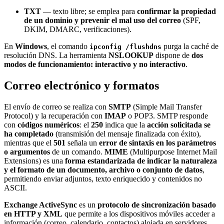
TXT
— texto libre; se emplea para
confirmar la propiedad
de un dominio y prevenir el mal uso del correo
(SPF,
DKIM, DMARC, verificaciones).
En
Windows
, el comando
purga la caché de
ipconfig /flushdns
resolución DNS. La herramienta
NSLOOKUP
dispone de
dos
modos de funcionamiento: interactivo y no interactivo
.
Correo electrónico y formatos
El envío de correo se realiza con
SMTP
(Simple Mail Transfer
Protocol) y la recuperación con
IMAP
o POP3. SMTP responde
con
códigos numéricos
: el
250
indica que la
acción solicitada se
ha completado
(transmisión del mensaje finalizada con éxito),
mientras que el
501
señala un
error de sintaxis en los parámetros
o argumentos
de un comando.
MIME
(Multipurpose Internet Mail
Extensions) es una
forma estandarizada de indicar la naturaleza
y el formato de un documento, archivo o conjunto de datos
,
permitiendo enviar adjuntos, texto enriquecido y contenidos no
ASCII.
Exchange ActiveSync
es un
protocolo de sincronización basado
en HTTP y XML
que permite a los dispositivos móviles acceder a
información (correo, calendario, contactos) alojada en servidores