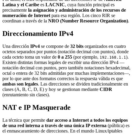
Latina y el Caribe
es
LACNIC
, cuya función principal es
precisamente
la asignación y administración de los recursos de
numeración de Internet
para esa región. Los cinco RIR se
coordinan a través de la
NRO (Number Resource Organization)
.
Direccionamiento IPv4
Una dirección
IPv4
se compone de
32 bits
organizados en cuatro
octetos separados por puntos (notación decimal con puntos), donde
cada octeto toma un valor de
0 a 255
(por ejemplo,
).
192.168.1.1
Existen distintas formas legales de escribir una dirección IPv4 —
notación decimal con puntos, pero también notaciones hexadecimal,
octal o entera de 32 bits admitidas por muchas implementaciones—,
por lo que ante dos formatos correctos la respuesta válida es que
ambas son legales
. Las direcciones se dividen tradicionalmente en
clases (A, B, C, D, E) y hoy se gestionan mediante
CIDR
(enrutamiento sin clases).
NAT e IP Masquerade
La técnica que permite
dar acceso a Internet a todos los equipos
de una red interna a través de una única IP externa
(pública) es
el enmascaramiento de direcciones. En el mundo Linux/iptables