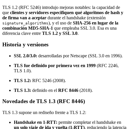
TLS 1.2 (RFC 5246) introdujo mejoras notables: la capacidad de
que
clientes y servidores especifiquen qué algoritmos de hash y
de firma van a aceptar
durante el handshake (extensión
), y el uso de
SHA-256 en lugar de la
signature_algorithms
combinación MD5-SHA-1
que empleaba SSL 3.0. Esa es una
diferencia clave entre
TLS 1.2 y SSL 3.0
.
Historia y versiones
SSL 2.0/3.0:
desarrolladas por Netscape (SSL 3.0 en 1996).
TLS fue definido por primera vez en 1999
(RFC 2246,
TLS 1.0).
TLS 1.2:
RFC 5246 (2008).
TLS 1.3:
definido en el
RFC 8446
(2018).
Novedades de TLS 1.3 (RFC 8446)
TLS 1.3 supone un rediseño frente a TLS 1.2:
Handshake en 1-RTT:
permite completar el handshake en
un solo viaje de ida y vuelta (1-RTT)
, reduciendo la latencia