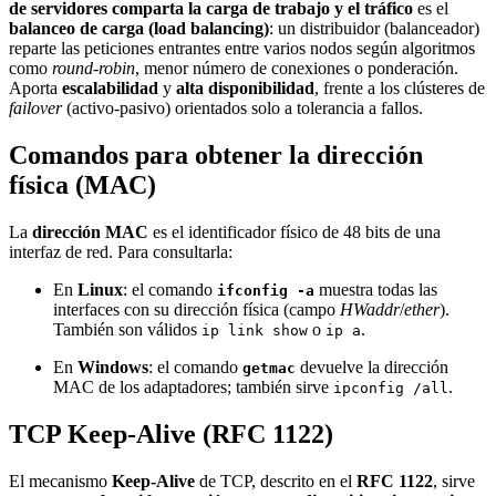
de servidores comparta la carga de trabajo y el tráfico
es el
balanceo de carga (load balancing)
: un distribuidor (balanceador)
reparte las peticiones entrantes entre varios nodos según algoritmos
como
round-robin
, menor número de conexiones o ponderación.
Aporta
escalabilidad
y
alta disponibilidad
, frente a los clústeres de
failover
(activo-pasivo) orientados solo a tolerancia a fallos.
Comandos para obtener la dirección
física (MAC)
La
dirección MAC
es el identificador físico de 48 bits de una
interfaz de red. Para consultarla:
En
Linux
: el comando
muestra todas las
ifconfig -a
interfaces con su dirección física (campo
HWaddr
/
ether
).
También son válidos
o
.
ip link show
ip a
En
Windows
: el comando
devuelve la dirección
getmac
MAC de los adaptadores; también sirve
.
ipconfig /all
TCP Keep-Alive (RFC 1122)
El mecanismo
Keep-Alive
de TCP, descrito en el
RFC 1122
, sirve