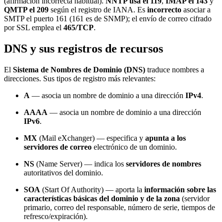
(afirmación incorrecta habitual).
NNTP usa el 119
,
IMAP el 143
y
QMTP el 209
según el registro de IANA. Es
incorrecto
asociar a
SMTP el puerto 161 (161 es de SNMP); el envío de correo cifrado
por SSL emplea el
465/TCP
.
DNS y sus registros de recursos
El
Sistema de Nombres de Dominio (DNS)
traduce nombres a
direcciones. Sus tipos de registro más relevantes:
A
— asocia un nombre de dominio a una dirección
IPv4
.
AAAA
— asocia un nombre de dominio a una dirección
IPv6
.
MX
(Mail eXchanger) — especifica y
apunta a los
servidores de correo
electrónico de un dominio.
NS
(Name Server) — indica los
servidores de nombres
autoritativos del dominio.
SOA
(Start Of Authority) — aporta la
información sobre las
características básicas del dominio y de la zona
(servidor
primario, correo del responsable, número de serie, tiempos de
refresco/expiración).