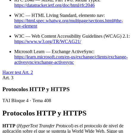
https://datatracker.ietf.org/doc/html/rfc2046
W3C — HTML Living Standard, elemento nav:
https://html.spec.whatwg.org/multipage/sections.html#the-
nav-element
W3C — Web Content Accessibility Guidelines (WCAG) 2.1:
https://www.w3.org/TR/WCAG21/
Microsoft Learn — Exchange ActiveSync:
https://learn.microsoft.com/en-us/exchange/clients/exchange-
activesync/exchange-activesync
Hacer test Art.
2
Art.
3
Protocolos HTTP y HTTPS
TAI Bloque 4 · Tema 408
Protocolos HTTP y HTTPS
HTTP
(
HyperText Transfer Protocol
) es el protocolo de nivel de
aplicación sobre el que se sustenta la World Wide Web. Sigue un