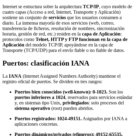
Internet se estructura sobre la arquitectura
TCP/IP
, cuyo modelo de
cuatro capas (Acceso a red, Internet, Transporte y Aplicación)
sostiene un conjunto de
servicios
que los usuarios consumen a
diario. La inmensa mayoría de esos servicios (web, correo,
transferencia de ficheros, resolución de nombres, sincronización
horaria, gestión de red, etc.) residen en la
capa de Aplicación
:
protocolos como
Telnet, HTTP y FTP funcionan en la capa de
Aplicación
del modelo TCP/IP, apoyándose en la capa de
Transporte (TCP/UDP) para el envío fiable o no fiable de datos.
Puertos: clasificación IANA
La
IANA
(Internet Assigned Numbers Authority) mantiene el
registro oficial de puertos. Se dividen en tres rangos:
Puertos bien conocidos (well-known): 0-1023.
Son los
puertos inferiores a 1024
, reservados para servicios estándar
y, en sistemas tipo Unix,
privilegiados
: solo procesos del
sistema operativo
(root) pueden abrirlos.
Puertos registrados: 1024-49151.
Asignados por IANA a
aplicaciones concretas.
Puertos dinámicos/privados (efímeros): 49152-65535.