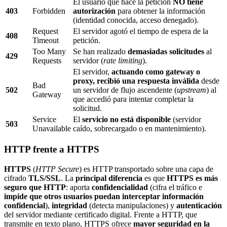
El usuario que hace la petición
NO tiene
403
Forbidden
autorización
para obtener la información
(identidad conocida, acceso denegado).
Request
El servidor agotó el tiempo de espera de la
408
Timeout
petición.
Too Many
Se han realizado
demasiadas solicitudes
al
429
Requests
servidor (
rate limiting
).
El servidor,
actuando como gateway o
proxy, recibió una respuesta inválida
desde
Bad
502
un servidor de flujo ascendente (
upstream
) al
Gateway
que accedió para intentar completar la
solicitud.
Service
El
servicio no está disponible
(servidor
503
Unavailable
caído, sobrecargado o en mantenimiento).
HTTP frente a HTTPS
HTTPS
(
HTTP Secure
) es HTTP transportado sobre una capa de
cifrado
TLS/SSL
. La
principal diferencia
es que
HTTPS es más
seguro que HTTP
: aporta
confidencialidad
(cifra el tráfico e
impide que otros usuarios puedan interceptar información
confidencial
),
integridad
(detecta manipulaciones) y
autenticación
del servidor mediante certificado digital. Frente a HTTP, que
transmite en texto plano, HTTPS ofrece
mayor seguridad en la