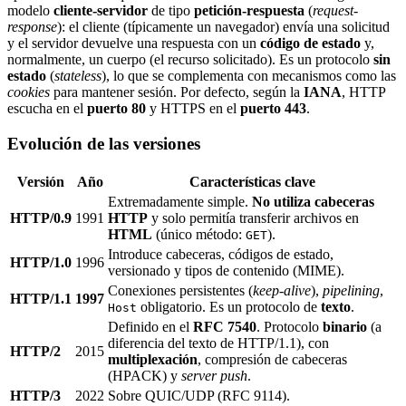
modelo
cliente-servidor
de tipo
petición-respuesta
(
request-
response
): el cliente (típicamente un navegador) envía una solicitud
y el servidor devuelve una respuesta con un
código de estado
y,
normalmente, un cuerpo (el recurso solicitado). Es un protocolo
sin
estado
(
stateless
), lo que se complementa con mecanismos como las
cookies
para mantener sesión. Por defecto, según la
IANA
, HTTP
escucha en el
puerto 80
y HTTPS en el
puerto 443
.
Evolución de las versiones
Versión
Año
Características clave
Extremadamente simple.
No utiliza cabeceras
HTTP/0.9
1991
HTTP
y solo permitía transferir archivos en
HTML
(único método:
).
GET
Introduce cabeceras, códigos de estado,
HTTP/1.0
1996
versionado y tipos de contenido (MIME).
Conexiones persistentes (
keep-alive
),
pipelining
,
HTTP/1.1
1997
obligatorio. Es un protocolo de
texto
.
Host
Definido en el
RFC 7540
. Protocolo
binario
(a
diferencia del texto de HTTP/1.1), con
HTTP/2
2015
multiplexación
, compresión de cabeceras
(HPACK) y
server push
.
HTTP/3
2022
Sobre QUIC/UDP (RFC 9114).