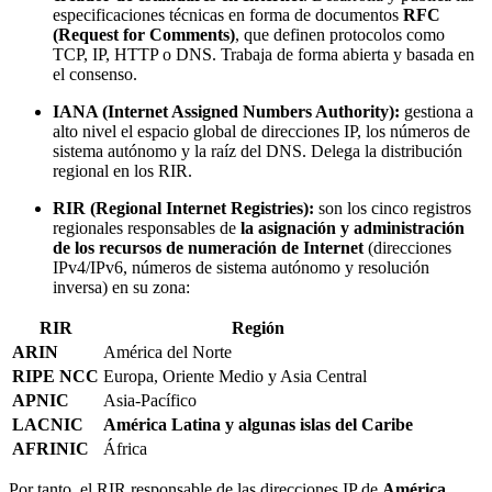
especificaciones técnicas en forma de documentos
RFC
(Request for Comments)
, que definen protocolos como
TCP, IP, HTTP o DNS. Trabaja de forma abierta y basada en
el consenso.
IANA (Internet Assigned Numbers Authority):
gestiona a
alto nivel el espacio global de direcciones IP, los números de
sistema autónomo y la raíz del DNS. Delega la distribución
regional en los RIR.
RIR (Regional Internet Registries):
son los cinco registros
regionales responsables de
la asignación y administración
de los recursos de numeración de Internet
(direcciones
IPv4/IPv6, números de sistema autónomo y resolución
inversa) en su zona:
RIR
Región
ARIN
América del Norte
RIPE NCC
Europa, Oriente Medio y Asia Central
APNIC
Asia-Pacífico
LACNIC
América Latina y algunas islas del Caribe
AFRINIC
África
Por tanto, el RIR responsable de las direcciones IP de
América