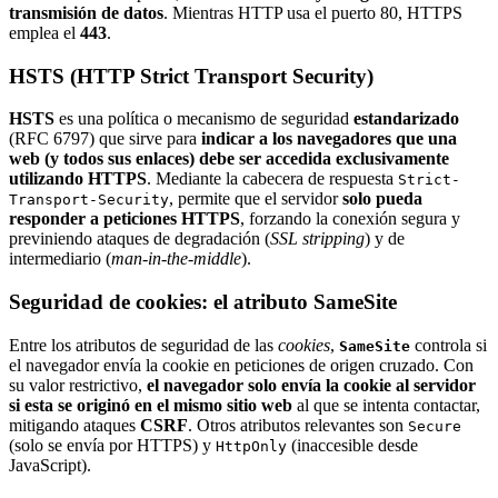
transmisión de datos
. Mientras HTTP usa el puerto 80, HTTPS
emplea el
443
.
HSTS (HTTP Strict Transport Security)
HSTS
es una política o mecanismo de seguridad
estandarizado
(RFC 6797) que sirve para
indicar a los navegadores que una
web (y todos sus enlaces) debe ser accedida exclusivamente
utilizando HTTPS
. Mediante la cabecera de respuesta
Strict-
, permite que el servidor
solo pueda
Transport-Security
responder a peticiones HTTPS
, forzando la conexión segura y
previniendo ataques de degradación (
SSL stripping
) y de
intermediario (
man-in-the-middle
).
Seguridad de cookies: el atributo SameSite
Entre los atributos de seguridad de las
cookies
,
controla si
SameSite
el navegador envía la cookie en peticiones de origen cruzado. Con
su valor restrictivo,
el navegador solo envía la cookie al servidor
si esta se originó en el mismo sitio web
al que se intenta contactar,
mitigando ataques
CSRF
. Otros atributos relevantes son
Secure
(solo se envía por HTTPS) y
(inaccesible desde
HttpOnly
JavaScript).