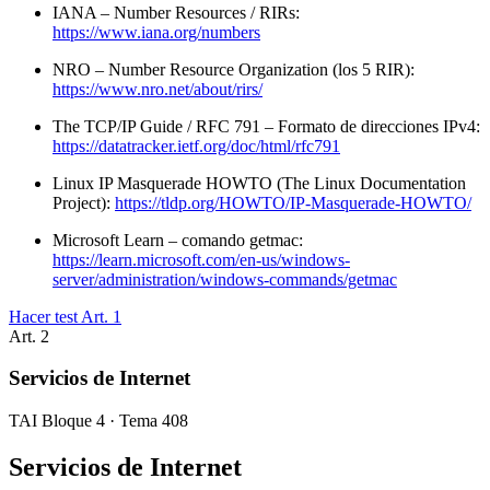
IANA – Number Resources / RIRs:
https://www.iana.org/numbers
NRO – Number Resource Organization (los 5 RIR):
https://www.nro.net/about/rirs/
The TCP/IP Guide / RFC 791 – Formato de direcciones IPv4:
https://datatracker.ietf.org/doc/html/rfc791
Linux IP Masquerade HOWTO (The Linux Documentation
Project):
https://tldp.org/HOWTO/IP-Masquerade-HOWTO/
Microsoft Learn – comando getmac:
https://learn.microsoft.com/en-us/windows-
server/administration/windows-commands/getmac
Hacer test Art.
1
Art.
2
Servicios de Internet
TAI Bloque 4 · Tema 408
Servicios de Internet