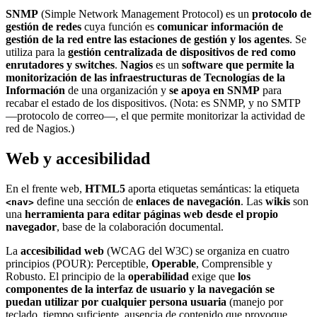
SNMP
(Simple Network Management Protocol) es un
protocolo de
gestión de redes
cuya función es
comunicar información de
gestión de la red entre las estaciones de gestión y los agentes
. Se
utiliza para la
gestión centralizada de dispositivos de red como
enrutadores y switches
.
Nagios
es un
software que permite la
monitorización de las infraestructuras de Tecnologías de la
Información
de una organización y
se apoya en SNMP
para
recabar el estado de los dispositivos. (Nota: es SNMP, y no SMTP
—protocolo de correo—, el que permite monitorizar la actividad de
red de Nagios.)
Web y accesibilidad
En el frente web,
HTML5
aporta etiquetas semánticas: la etiqueta
define una sección de
enlaces de navegación
. Las
wikis
son
<nav>
una
herramienta para editar páginas web desde el propio
navegador
, base de la colaboración documental.
La
accesibilidad web
(WCAG del W3C) se organiza en cuatro
principios (POUR): Perceptible,
Operable
, Comprensible y
Robusto. El principio de la
operabilidad
exige que
los
componentes de la interfaz de usuario y la navegación se
puedan utilizar por cualquier persona usuaria
(manejo por
teclado, tiempo suficiente, ausencia de contenido que provoque