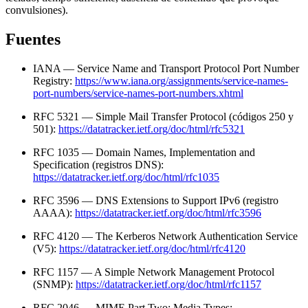
convulsiones).
Fuentes
IANA — Service Name and Transport Protocol Port Number
Registry:
https://www.iana.org/assignments/service-names-
port-numbers/service-names-port-numbers.xhtml
RFC 5321 — Simple Mail Transfer Protocol (códigos 250 y
501):
https://datatracker.ietf.org/doc/html/rfc5321
RFC 1035 — Domain Names, Implementation and
Specification (registros DNS):
https://datatracker.ietf.org/doc/html/rfc1035
RFC 3596 — DNS Extensions to Support IPv6 (registro
AAAA):
https://datatracker.ietf.org/doc/html/rfc3596
RFC 4120 — The Kerberos Network Authentication Service
(V5):
https://datatracker.ietf.org/doc/html/rfc4120
RFC 1157 — A Simple Network Management Protocol
(SNMP):
https://datatracker.ietf.org/doc/html/rfc1157
RFC 2046 — MIME Part Two: Media Types: