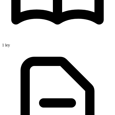
1
ley