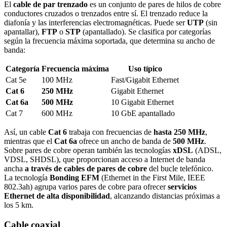
El
cable de par trenzado
es un conjunto de pares de hilos de cobre
conductores cruzados o trenzados entre sí. El trenzado reduce la
diafonía y las interferencias electromagnéticas. Puede ser
UTP
(sin
apantallar),
FTP
o
STP
(apantallado). Se clasifica por categorías
según la frecuencia máxima soportada, que determina su ancho de
banda:
Categoría
Frecuencia máxima
Uso típico
Cat 5e
100 MHz
Fast/Gigabit Ethernet
Cat 6
250 MHz
Gigabit Ethernet
Cat 6a
500 MHz
10 Gigabit Ethernet
Cat 7
600 MHz
10 GbE apantallado
Así, un cable
Cat 6
trabaja con frecuencias de
hasta 250 MHz
,
mientras que el
Cat 6a
ofrece un ancho de banda de
500 MHz
.
Sobre pares de cobre operan también las tecnologías
xDSL
(ADSL,
VDSL, SHDSL), que proporcionan acceso a Internet de banda
ancha
a través de cables de pares de cobre
del bucle telefónico.
La tecnología
Bonding EFM
(Ethernet in the First Mile, IEEE
802.3ah) agrupa varios pares de cobre para ofrecer
servicios
Ethernet de alta disponibilidad
, alcanzando distancias próximas a
los 5 km.
Cable coaxial