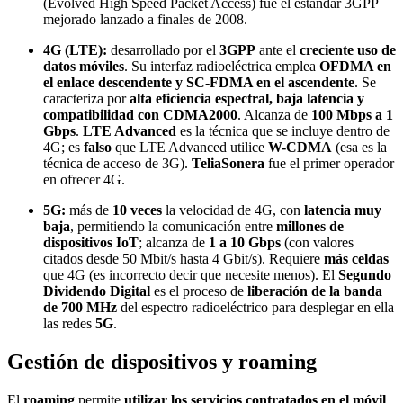
(Evolved High Speed Packet Access) fue el estándar 3GPP
mejorado lanzado a finales de 2008.
4G (LTE):
desarrollado por el
3GPP
ante el
creciente uso de
datos móviles
. Su interfaz radioeléctrica emplea
OFDMA en
el enlace descendente y SC-FDMA en el ascendente
. Se
caracteriza por
alta eficiencia espectral, baja latencia y
compatibilidad con CDMA2000
. Alcanza de
100 Mbps a 1
Gbps
.
LTE Advanced
es la técnica que se incluye dentro de
4G; es
falso
que LTE Advanced utilice
W-CDMA
(esa es la
técnica de acceso de 3G).
TeliaSonera
fue el primer operador
en ofrecer 4G.
5G:
más de
10 veces
la velocidad de 4G, con
latencia muy
baja
, permitiendo la comunicación entre
millones de
dispositivos IoT
; alcanza de
1 a 10 Gbps
(con valores
citados desde 50 Mbit/s hasta 4 Gbit/s). Requiere
más celdas
que 4G (es incorrecto decir que necesite menos). El
Segundo
Dividendo Digital
es el proceso de
liberación de la banda
de 700 MHz
del espectro radioeléctrico para desplegar en ella
las redes
5G
.
Gestión de dispositivos y roaming
El
roaming
permite
utilizar los servicios contratados en el móvil