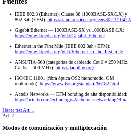
Fuentes
IEEE 802.3 (Ethernet), Clause 38 (1000BASE-SX/LX) y
802.3ah (EFM):
https://standards.ieee.org/ieee/802.3/10422/
Gigabit Ethernet — 1000BASE-SX vs 1000BASE-LX:
https://en.wikipedia.org/wiki/Gigabit_Ethernet
Ethernet in the First Mile (IEEE 802.3ah / EFM):
https://en.wikipedia.org/wiki/Ethernet_in_the_first_mile
ANSI/TIA-568 (categorías de cableado Cat 6 = 250 MHz,
Cat 6a = 500 MHz):
https://tiaonline.org/
ISO/IEC 11801 (fibra óptica OS2 monomodo, OM
multimodo):
https://www.iso.org/standard/66182.html
Actelis Networks — EFM bonding de alta disponibilidad:
https://actelis.com/technology-2/ethernet-networking/efm/
Hacer test Art.
1
Art.
2
Modos de comunicación y multiplexación