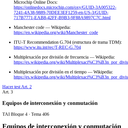
Microchip Online Docs:
https://onlinedocs.microchip.com/oxy/GUID-3A005322-
7241-4A38-9889-70DEE3EF1259-en-US-3/GUID-
717B7771-EAB8-42FF-B9B3-9F88A9897C7C.html
Manchester code — Wikipedia:
https://en.wikipedia.org/wiki/Manchester_code
ITU-T Recommendation G.704 (estructura de trama TDM):
https://www.itu.int/rec/T-REC-G.704
Multiplexación por división de frecuencia — Wikipedia:
https://es.wikipedia.org/wiki/Multiplexaci%C3%B3n_por_di
Multiplexación por división en el tiempo — Wikipedia:
https://es.wikipedia.org/wiki/Multiplexaci%C3%B3n_por_di
Hacer test Art.
2
Art.
3
Equipos de interconexión y conmutación
TAI Bloque 4 · Tema 406
Equipos de interconexión y conmutación