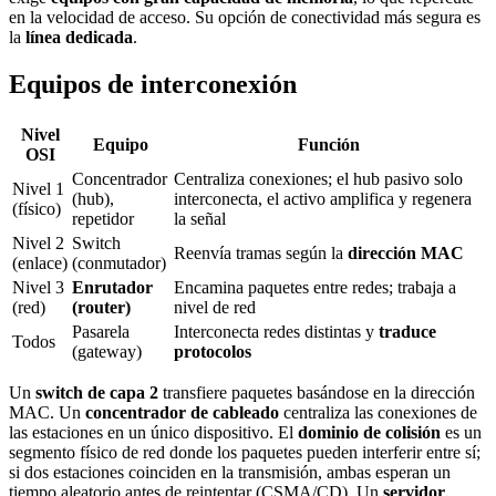
en la velocidad de acceso. Su opción de conectividad más segura es
la
línea dedicada
.
Equipos de interconexión
Nivel
Equipo
Función
OSI
Concentrador
Centraliza conexiones; el hub pasivo solo
Nivel 1
(hub),
interconecta, el activo amplifica y regenera
(físico)
repetidor
la señal
Nivel 2
Switch
Reenvía tramas según la
dirección MAC
(enlace)
(conmutador)
Nivel 3
Enrutador
Encamina paquetes entre redes; trabaja a
(red)
(router)
nivel de red
Pasarela
Interconecta redes distintas y
traduce
Todos
(gateway)
protocolos
Un
switch de capa 2
transfiere paquetes basándose en la dirección
MAC. Un
concentrador de cableado
centraliza las conexiones de
las estaciones en un único dispositivo. El
dominio de colisión
es un
segmento físico de red donde los paquetes pueden interferir entre sí;
si dos estaciones coinciden en la transmisión, ambas esperan un
tiempo aleatorio antes de reintentar (CSMA/CD). Un
servidor