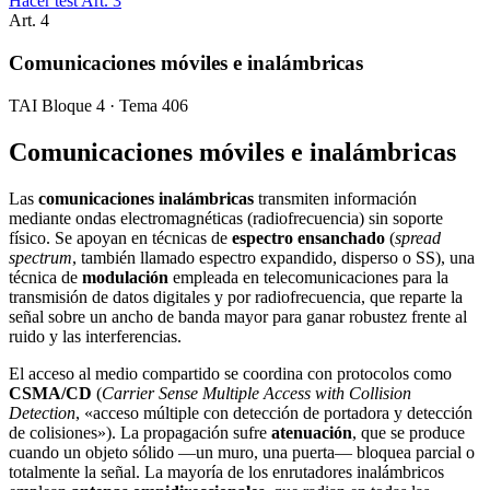
Hacer test Art.
3
Art.
4
Comunicaciones móviles e inalámbricas
TAI Bloque 4 · Tema 406
Comunicaciones móviles e inalámbricas
Las
comunicaciones inalámbricas
transmiten información
mediante ondas electromagnéticas (radiofrecuencia) sin soporte
físico. Se apoyan en técnicas de
espectro ensanchado
(
spread
spectrum
, también llamado espectro expandido, disperso o SS), una
técnica de
modulación
empleada en telecomunicaciones para la
transmisión de datos digitales y por radiofrecuencia, que reparte la
señal sobre un ancho de banda mayor para ganar robustez frente al
ruido y las interferencias.
El acceso al medio compartido se coordina con protocolos como
CSMA/CD
(
Carrier Sense Multiple Access with Collision
Detection
, «acceso múltiple con detección de portadora y detección
de colisiones»). La propagación sufre
atenuación
, que se produce
cuando un objeto sólido —un muro, una puerta— bloquea parcial o
totalmente la señal. La mayoría de los enrutadores inalámbricos