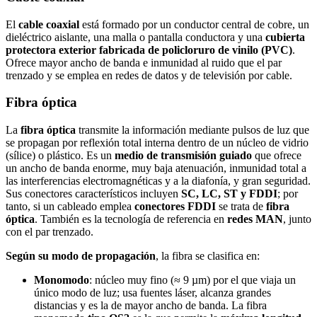
El
cable coaxial
está formado por un conductor central de cobre, un
dieléctrico aislante, una malla o pantalla conductora y una
cubierta
protectora exterior fabricada de policloruro de vinilo (PVC)
.
Ofrece mayor ancho de banda e inmunidad al ruido que el par
trenzado y se emplea en redes de datos y de televisión por cable.
Fibra óptica
La
fibra óptica
transmite la información mediante pulsos de luz que
se propagan por reflexión total interna dentro de un núcleo de vidrio
(sílice) o plástico. Es un
medio de transmisión guiado
que ofrece
un ancho de banda enorme, muy baja atenuación, inmunidad total a
las interferencias electromagnéticas y a la diafonía, y gran seguridad.
Sus conectores característicos incluyen
SC, LC, ST y FDDI
; por
tanto, si un cableado emplea
conectores FDDI
se trata de
fibra
óptica
. También es la tecnología de referencia en
redes MAN
, junto
con el par trenzado.
Según su modo de propagación
, la fibra se clasifica en:
Monomodo
: núcleo muy fino (≈ 9 µm) por el que viaja un
único modo de luz; usa fuentes láser, alcanza grandes
distancias y es la de mayor ancho de banda. La fibra