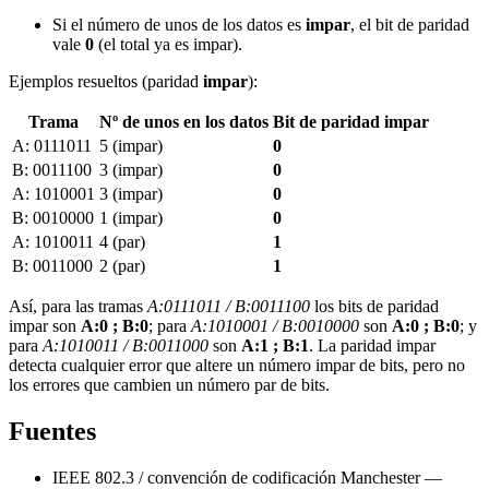
Si el número de unos de los datos es
impar
, el bit de paridad
vale
0
(el total ya es impar).
Ejemplos resueltos (paridad
impar
):
Trama
Nº de unos en los datos
Bit de paridad impar
A: 0111011
5 (impar)
0
B: 0011100
3 (impar)
0
A: 1010001
3 (impar)
0
B: 0010000
1 (impar)
0
A: 1010011
4 (par)
1
B: 0011000
2 (par)
1
Así, para las tramas
A:0111011 / B:0011100
los bits de paridad
impar son
A:0 ; B:0
; para
A:1010001 / B:0010000
son
A:0 ; B:0
; y
para
A:1010011 / B:0011000
son
A:1 ; B:1
. La paridad impar
detecta cualquier error que altere un número impar de bits, pero no
los errores que cambien un número par de bits.
Fuentes
IEEE 802.3 / convención de codificación Manchester —