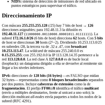
NIDS:
sistema de detección de intrusiones de red ubicado en
puntos estratégicos para supervisar el tráfico.
Direccionamiento IP
Con máscara
255.255.255.128
(/25) hay 7 bits de host →
126
direcciones asignables; para 192.48.11.3 la difusión es
192.48.11.127
(
). La
11000000.00110000.00001011.01111111
subred
172.16.1.0/26
(6 bits de host) direcciona
62
hosts. Con
5 bits
de host se direccionan
30
hosts (2⁵−2). Dividiendo 10.253.113.0/25
en subredes /28, la tercera va de .32 a .47, con
broadcast
10.253.113.47
. La
wildcard
de máscara 255.240.0.0 es
0.15.255.255
; con 255.192.0.0 la IP 113.128.14.35 pertenece a la
red
113.128.0.0
. La red clase A
127.0.0.0
es de bucle local
(loopback): un datagrama dirigido a ella se devuelve al remitente sin
llegar a los niveles inferiores.
IPv6:
direcciones de
128 bits (16 bytes)
—es FALSO que midan
32 bytes— representadas como
8 bloques hexadecimales
separados
por dos puntos. Incluye
cabeceras de extensión
como la de
fragmentación
. El prefijo
FF00::/8
identifica el tráfico
multicast
(envío a múltiples destinatarios, frente al unicast a uno solo); la
dirección multicast
all-nodes
envía paquetes a todos los nodos de la
subred (RFC 4291).