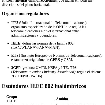
emplean
antenas omnidireccionales
, que radian en todas las
direcciones del plano horizontal.
Organismos reguladores
ITU
(Unión Internacional de Telecomunicaciones):
organismo especializado de la ONU que regula las
telecomunicaciones a nivel internacional entre
administraciones y operadoras.
IEEE
: define las normas de la familia 802
(LAN/WLAN/WPAN/WMAN).
ETSI
(Instituto Europeo de Normas de Telecomunicaciones):
estandarizó originalmente
GPRS
y GSM.
3GPP
: gestiona UMTS, HSPA y LTE.
TIA
(
Telecommunications Industry Association
): regula el sistema
2G
TDMA
(IS-136).
Estándares IEEE 802 inalámbricos
Grupo
Ámbito
IEEE