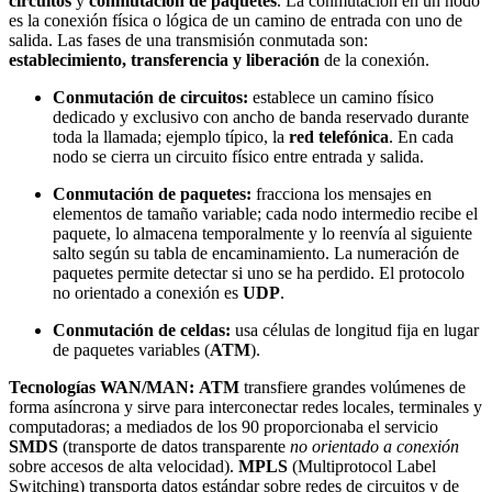
circuitos
y
conmutación de paquetes
. La conmutación en un nodo
es la conexión física o lógica de un camino de entrada con uno de
salida. Las fases de una transmisión conmutada son:
establecimiento, transferencia y liberación
de la conexión.
Conmutación de circuitos:
establece un camino físico
dedicado y exclusivo con ancho de banda reservado durante
toda la llamada; ejemplo típico, la
red telefónica
. En cada
nodo se cierra un circuito físico entre entrada y salida.
Conmutación de paquetes:
fracciona los mensajes en
elementos de tamaño variable; cada nodo intermedio recibe el
paquete, lo almacena temporalmente y lo reenvía al siguiente
salto según su tabla de encaminamiento. La numeración de
paquetes permite detectar si uno se ha perdido. El protocolo
no orientado a conexión es
UDP
.
Conmutación de celdas:
usa células de longitud fija en lugar
de paquetes variables (
ATM
).
Tecnologías WAN/MAN:
ATM
transfiere grandes volúmenes de
forma asíncrona y sirve para interconectar redes locales, terminales y
computadoras; a mediados de los 90 proporcionaba el servicio
SMDS
(transporte de datos transparente
no orientado a conexión
sobre accesos de alta velocidad).
MPLS
(Multiprotocol Label
Switching) transporta datos estándar sobre redes de circuitos y de