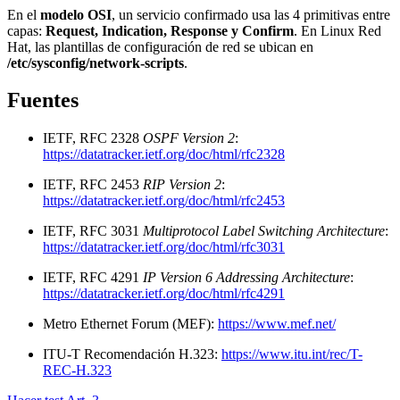
En el
modelo OSI
, un servicio confirmado usa las 4 primitivas entre
capas:
Request, Indication, Response y Confirm
. En Linux Red
Hat, las plantillas de configuración de red se ubican en
/etc/sysconfig/network-scripts
.
Fuentes
IETF, RFC 2328
OSPF Version 2
:
https://datatracker.ietf.org/doc/html/rfc2328
IETF, RFC 2453
RIP Version 2
:
https://datatracker.ietf.org/doc/html/rfc2453
IETF, RFC 3031
Multiprotocol Label Switching Architecture
:
https://datatracker.ietf.org/doc/html/rfc3031
IETF, RFC 4291
IP Version 6 Addressing Architecture
:
https://datatracker.ietf.org/doc/html/rfc4291
Metro Ethernet Forum (MEF):
https://www.mef.net/
ITU-T Recomendación H.323:
https://www.itu.int/rec/T-
REC-H.323