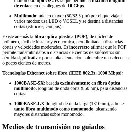
monomodo
tipo OS2
es la que permite la
máxima longitud
de enlace
en despliegues de
10 Gbps
.
Multimodo
: núcleo mayor (50/62,5 µm) por el que viajan
varios modos; usa LED o VCSEL y se destina a distancias
cortas (edificios, campus).
Existe además la
fibra óptica plástica (POF)
, de núcleo de
polímero, fácil de instalar y económica, pero limitada a distancias
cortas y velocidades moderadas. Es
incorrecto
afirmar que la POF
permite transmitir datos a distancias de cientos de kilómetros sin
pérdida significativa: por su alta atenuación solo cubre unas decenas
o pocos cientos de metros.
Tecnologías Ethernet sobre fibra (IEEE 802.3z, 1000 Mbps):
1000BASE-SX
: basada
exclusivamente en fibra óptica
multimodo
, longitud de onda corta (850 nm), para distancias
cortas.
1000BASE-LX
: longitud de onda larga (1310 nm), admite
tanto fibra multimodo como monomodo
, alcanzando
mayores distancias sobre monomodo.
Medios de transmisión no guiados