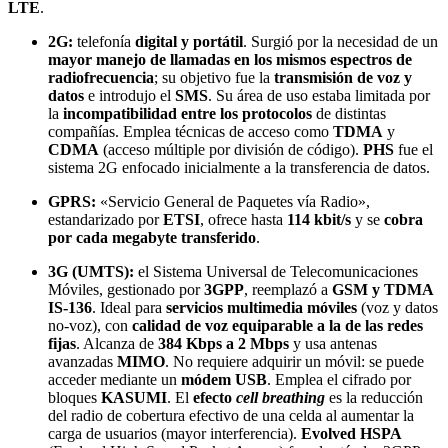
LTE
.
2G:
telefonía
digital y portátil
. Surgió por la necesidad de un
mayor manejo de llamadas en los mismos espectros de
radiofrecuencia
; su objetivo fue la
transmisión de voz y
datos
e introdujo el
SMS
. Su área de uso estaba limitada por
la
incompatibilidad entre los protocolos
de distintas
compañías. Emplea técnicas de acceso como
TDMA
y
CDMA
(acceso múltiple por división de código).
PHS
fue el
sistema 2G enfocado inicialmente a la transferencia de datos.
GPRS:
«Servicio General de Paquetes vía Radio»,
estandarizado por
ETSI
, ofrece hasta
114 kbit/s
y se
cobra
por cada megabyte transferido
.
3G (UMTS):
el Sistema Universal de Telecomunicaciones
Móviles, gestionado por
3GPP
, reemplazó a
GSM y TDMA
IS-136
. Ideal para
servicios multimedia móviles
(voz y datos
no-voz), con
calidad de voz equiparable a la de las redes
fijas
. Alcanza de
384 Kbps a 2 Mbps
y usa antenas
avanzadas
MIMO
. No requiere adquirir un móvil: se puede
acceder mediante un
módem USB
. Emplea el cifrado por
bloques
KASUMI
. El
efecto
cell breathing
es la reducción
del radio de cobertura efectivo de una celda al aumentar la
carga de usuarios (mayor interferencia).
Evolved HSPA