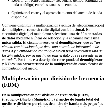
Repartir un recurso limitado (frecuencia, tiempo, longitud de
onda o código) entre los canales de entrada.
Optimizar el coste y el aprovechamiento del ancho de banda
disponible.
Conviene distinguir la multiplexación (técnica de telecomunicación)
del
multiplexor como circuito digital combinacional
. En
electrónica digital, el multiplexor selecciona
una de 2^n entradas
de datos
mediante n líneas de selección y la encamina hacia
una
única salida
. El circuito inverso es el
demultiplexor
, que es
“un
circuito combinacional que tiene una entrada de información de
datos d y n entradas de control que sirven para seleccionar una de
las 2^n salidas, por la que ha de salir el dato que se presente en la
entrada”
. Por tanto, esa descripción corresponde al
demultiplexor
y
NO es una característica de la multiplexación
como técnica de
compartición del medio.
Multiplexación por división de frecuencia
(FDM)
En la
multiplexación por división de frecuencia (FDM,
Frequency Division Multiplexing
)
el
ancho de banda total del
medio se divide en porciones de ancho de banda más pequeños