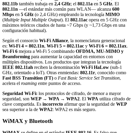
802.11b
también trabaja en
2,4 GHz
; el
802.11a
en
5 GHz
. El
802.11n
—el estándar más común para WLAN— alcanza
600
Mbps
en
5 GHz
(o 2,4 GHz) empleando la tecnología
MIMO
(
Multiple Input Multiple Output
). El
802.11ac
opera en 5 GHz con
máximos teóricos citados de hasta ~7 Gbps (y ~1,73 Gbps en una
configuración habitual).
Según el consorcio
Wi-Fi Alliance
, la nomenclatura generacional
es:
Wi-Fi 4 = 802.11n
,
Wi-Fi 5 = 802.11ac
y
Wi-Fi 6 = 802.11ax
.
Wi-Fi 6
mejora a Wi-Fi 5 combinando
OFDMA, MU-MIMO y
Beamforming
para aumentar la capacidad en entornos con
múltiples dispositivos. Los productos que integran la tecnología
IEEE 802.11ah
reciben la denominación
Wi-Fi HaLow
(sub-1
GHz, orientado a IoT). Otras enmiendas:
802.11r
, conocido como
Fast BSS Transition (FT)
o
Fast Basic Service Set Transition
,
acelera el
roaming
entre puntos de acceso.
Seguridad Wi-Fi:
los protocolos de cifrado, de menor a mayor
seguridad, son
WEP → WPA → WPA2
. El
WPA
utiliza cifrado de
clave compartida. Es
incorrecto
afirmar que la seguridad de
WEP
sea superior a la de
WPA2
: WPA2 es más seguro.
WiMAX y Bluetooth
WiMAX
se define en el estándar
IEEE 802.16
. Es falso que