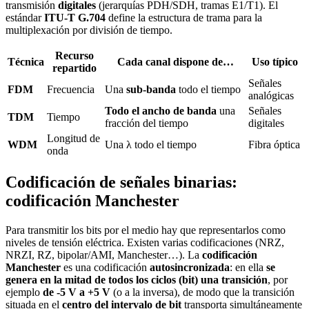
transmisión
digitales
(jerarquías PDH/SDH, tramas E1/T1). El
estándar
ITU-T G.704
define la estructura de trama para la
multiplexación por división de tiempo.
Recurso
Técnica
Cada canal dispone de…
Uso típico
repartido
Señales
FDM
Frecuencia
Una
sub-banda
todo el tiempo
analógicas
Todo el ancho de banda
una
Señales
TDM
Tiempo
fracción del tiempo
digitales
Longitud de
WDM
Una λ todo el tiempo
Fibra óptica
onda
Codificación de señales binarias:
codificación Manchester
Para transmitir los bits por el medio hay que representarlos como
niveles de tensión eléctrica. Existen varias codificaciones (NRZ,
NRZI, RZ, bipolar/AMI, Manchester…). La
codificación
Manchester
es una codificación
autosincronizada
: en ella
se
genera en la mitad de todos los ciclos (bit) una transición
, por
ejemplo
de -5 V a +5 V
(o a la inversa), de modo que la transición
situada en el
centro del intervalo de bit
transporta simultáneamente