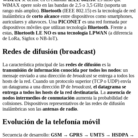
WiMAX opere
solo
en las bandas de 2,5 o 3,5 GHz (soporta un
rango más amplio).
Bluetooth
(IEEE 802.15) es la tecnología de red
inalámbrica de
corto alcance
entre dispositivos como smartphones,
auriculares y altavoces. Una
PICONET
es una red formada por
dispositivos móviles que utilizan tecnología
Bluetooth
. Frente a
estas,
Bluetooth LE NO es una tecnología LPWAN
(a diferencia
de LoRa, Sigfox o NB-IoT).
Redes de difusión (broadcast)
La característica principal de las
redes de difusión
es la
transmisión de información conocida por todos los nodos
: un
mensaje enviado a una dirección de
broadcast
se entrega a todos los
hosts de la red. Cuando un protocolo superior (TCP o UDP) envía
un datagrama a una dirección IP de
broadcast
,
el datagrama se
entrega a todos los hosts de la red destinataria
. La
ausencia de
nodos intermedios de conmutación
aumenta la probabilidad de
colisiones. Dispositivos representativos de las redes de difusión
inalámbricas son las
antenas de radio
.
Evolución de la telefonía móvil
Secuencia de desarrollo:
GSM → GPRS → UMTS → HSDPA →