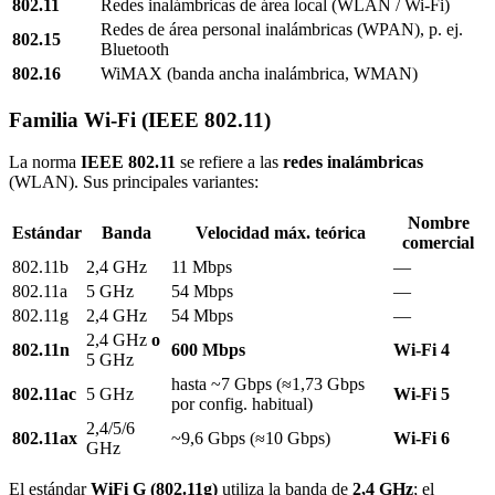
802.11
Redes inalámbricas de área local (WLAN / Wi-Fi)
Redes de área personal inalámbricas (WPAN), p. ej.
802.15
Bluetooth
802.16
WiMAX (banda ancha inalámbrica, WMAN)
Familia Wi-Fi (IEEE 802.11)
La norma
IEEE 802.11
se refiere a las
redes inalámbricas
(WLAN). Sus principales variantes:
Nombre
Estándar
Banda
Velocidad máx. teórica
comercial
802.11b
2,4 GHz
11 Mbps
—
802.11a
5 GHz
54 Mbps
—
802.11g
2,4 GHz
54 Mbps
—
2,4 GHz
o
802.11n
600 Mbps
Wi-Fi 4
5 GHz
hasta ~7 Gbps (≈1,73 Gbps
802.11ac
5 GHz
Wi-Fi 5
por config. habitual)
2,4/5/6
802.11ax
~9,6 Gbps (≈10 Gbps)
Wi-Fi 6
GHz
El estándar
WiFi G (802.11g)
utiliza la banda de
2,4 GHz
; el