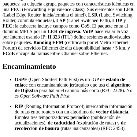
paquetes; su etiqueta agrupa paquetes con características idénticas en
una
FEC
(Forwarding Equivalence Class). Sus elementos son
LER
(Label Edge Router, inicia/termina el túnel),
LSR
(Label Switching
Router, conmuta etiquetas),
LSP
(Label Switched Path),
LDP
y
FEC
; la cabecera incluye campos como
CoS
. El paquete entra al
dominio MPLS por un
LER de ingreso
.
VoIP
hace viajar la voz
por Internet usando IP;
H.323
(ITU) define sesiones audiovisuales
sobre paquetes.
Bonding EFM
(certificada por el Metro Ethernet
Forum) da servicios Ethernet de alta disponibilidad hasta ~5 km, y
FCoE
encapsula tramas Fibre Channel sobre Ethernet.
Encaminamiento
OSPF
(Open Shortest Path First) es un IGP de
estado de
enlace
con encaminamiento jerárquico que usa el
algoritmo
de Dijkstra
para hallar el camino más corto (RFC 2328). No
es
Open Software Path First
.
RIP
(Routing Information Protocol) intercambia información
de rutas entre routers con un algoritmo de
vector distancia
.
Emplea tres temporizadores:
periódico
(publicación de
actualizaciones),
de caducidad
(expiración de rutas) y
de
recolección de basura
(rutas inalcanzables) (RFC 2453).