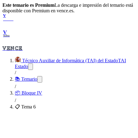
Este temario es Premium
La descarga e impresión del temario está
disponible con Premium en vence.es.
V
VENCE
V
VENCE
VENCE
Técnico Auxiliar de Informática (TAI) del Estado
TAI
Estado
/
📚 Temario
/
📦
Bloque IV
/
📋 Tema
6