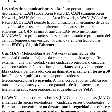
Las
redes de comunicaciones
se clasifican por su alcance
geográfico en
LAN
(Local Area Network),
CAN
(Campus Area
Network),
MAN
(Metropolitan Area Network) y
WAN
(Wide Area
Network). La
LAN
permite la comunicación e intercambio de datos
a nivel local y se usa principalmente en hogares privados y
empresas. La
CAN
es mayor que una LAN pero menor que
MAN/WAN; su propietario suele ser el arrendatario o propietario del
campus (empresa, universidad, gobierno) y emplea tecnologías
como
FDDI y Gigabit Ethernet
.
Una
MAN
(Metropolitan Area Network) es una red de alta
velocidad (banda ancha) que da cobertura en un área geográfica
extensa —una gran ciudad, varias ciudades o pueblos, o cualquier
zona con varios edificios— integrando
datos, voz y vídeo
sobre
fibra óptica y par trenzado, con un
diámetro máximo en torno a 50
km
. Puede ser
pública
(instalada por operadores de
telecomunicaciones) o
privada
. A nivel corporativo se justifica por
transmitir voz, datos y vídeo con garantías de baja latencia; en
telefonía su aplicación principal es el despliegue de
VoIP
.
La
WAN
interconecta redes locales (LAN) o metropolitanas (MAN)
a grandes distancias geográficas —ciudades, países o continentes—.
Entre sus inconvenientes:
no destaca por la seguridad
que ofrece y
exige
equipos con gran capacidad de memoria
, lo que repercute