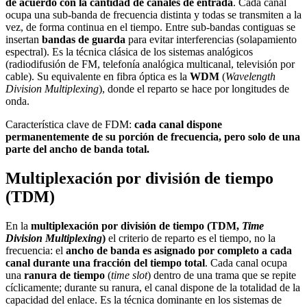
de acuerdo con la cantidad de canales de entrada
. Cada canal
ocupa una sub-banda de frecuencia distinta y todas se transmiten a la
vez, de forma continua en el tiempo. Entre sub-bandas contiguas se
insertan
bandas de guarda
para evitar interferencias (solapamiento
espectral). Es la técnica clásica de los sistemas analógicos
(radiodifusión de FM, telefonía analógica multicanal, televisión por
cable). Su equivalente en fibra óptica es la
WDM
(
Wavelength
Division Multiplexing
), donde el reparto se hace por longitudes de
onda.
Característica clave de FDM:
cada canal dispone
permanentemente de su porción de frecuencia, pero solo de una
parte del ancho de banda total.
Multiplexación por división de tiempo
(TDM)
En la
multiplexación por división de tiempo (TDM,
Time
Division Multiplexing
)
el criterio de reparto es el tiempo, no la
frecuencia: el
ancho de banda es asignado por completo a cada
canal durante una fracción del tiempo total
. Cada canal ocupa
una
ranura de tiempo
(
time slot
) dentro de una trama que se repite
cíclicamente; durante su ranura, el canal dispone de la totalidad de la
capacidad del enlace. Es la técnica dominante en los sistemas de