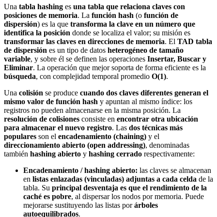
Una
tabla hashing
es
una tabla que relaciona claves con
posiciones de memoria
. La
función hash
(o
función de
dispersión
) es la que
transforma la clave en un número que
identifica la posición
donde se localiza el valor; su misión es
transformar las claves en direcciones de memoria
. El
TAD tabla
de dispersión
es un tipo de datos
heterogéneo de tamaño
variable
, y sobre él se definen las operaciones
Insertar, Buscar y
Eliminar
. La operación que mejor soporta de forma eficiente es la
búsqueda
, con complejidad temporal promedio
O(1)
.
Una
colisión
se produce
cuando dos claves diferentes generan el
mismo valor de función hash
y apuntan al mismo índice: los
registros no pueden almacenarse en la misma posición. La
resolución de colisiones
consiste en
encontrar otra ubicación
para almacenar el nuevo registro
. Las
dos técnicas más
populares
son el
encadenamiento (chaining)
y el
direccionamiento abierto (open addressing)
, denominadas
también
hashing abierto
y
hashing cerrado
respectivamente:
Encadenamiento / hashing abierto:
las claves se almacenan
en
listas enlazadas (vinculadas) adjuntas a cada celda
de la
tabla. Su
principal desventaja es que el rendimiento de la
caché es pobre
, al dispersar los nodos por memoria. Puede
mejorarse sustituyendo las listas por
árboles
autoequilibrados
.