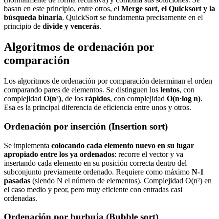
basan en este principio, entre otros, el
Merge sort, el Quicksort y la
búsqueda binaria
. QuickSort se fundamenta precisamente en el
principio de
divide y vencerás
.
Algoritmos de ordenación por
comparación
Los algoritmos de ordenación por comparación determinan el orden
comparando pares de elementos. Se distinguen los
lentos
, con
complejidad
O(n²)
, de los
rápidos
, con complejidad
O(n·log n)
.
Esa es la principal diferencia de eficiencia entre unos y otros.
Ordenación por inserción (Insertion sort)
Se implementa
colocando cada elemento nuevo en su lugar
apropiado entre los ya ordenados
: recorre el vector y va
insertando cada elemento en su posición correcta dentro del
subconjunto previamente ordenado. Requiere como máximo
N-1
pasadas
(siendo N el número de elementos). Complejidad O(n²) en
el caso medio y peor, pero muy eficiente con entradas casi
ordenadas.
Ordenación por burbuja (Bubble sort)