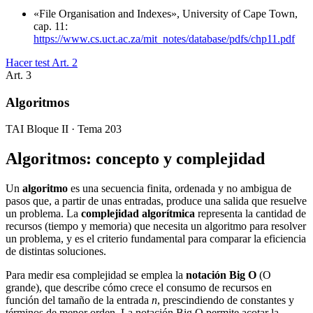
«File Organisation and Indexes», University of Cape Town,
cap. 11:
https://www.cs.uct.ac.za/mit_notes/database/pdfs/chp11.pdf
Hacer test Art.
2
Art.
3
Algoritmos
TAI Bloque II · Tema 203
Algoritmos: concepto y complejidad
Un
algoritmo
es una secuencia finita, ordenada y no ambigua de
pasos que, a partir de unas entradas, produce una salida que resuelve
un problema. La
complejidad algorítmica
representa la cantidad de
recursos (tiempo y memoria) que necesita un algoritmo para resolver
un problema, y es el criterio fundamental para comparar la eficiencia
de distintas soluciones.
Para medir esa complejidad se emplea la
notación Big O
(O
grande), que describe cómo crece el consumo de recursos en
función del tamaño de la entrada
n
, prescindiendo de constantes y
términos de menor orden. La notación Big O permite acotar la