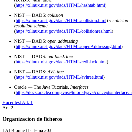
(
https://xlinux.nist.gov/dads/HTML/hashtab.html
)
NIST — DADS:
collision
(
https://xlinux.nist.gov/dads/HTML/collision.html
) y
collision
resolution scheme
(
https://xlinux.nist.gov/dads/HTML/collisionres.html
)
NIST — DADS:
open addressing
(
https://xlinux.nist.gov/dads/HTML/openAddressing.html
)
NIST — DADS:
red-black tree
(
https://xlinux.nist.gov/dads/HTML/redblack.html
)
NIST — DADS:
AVL tree
(
https://xlinux.nist.gov/dads/HTML/avltree.html
)
Oracle — The Java Tutorials,
Interfaces
(
https://docs.oracle.com/javase/tutorial/java/concepts/interface.
Hacer test Art.
1
Art.
2
Organización de ficheros
TAI Bloque II · Tema 203