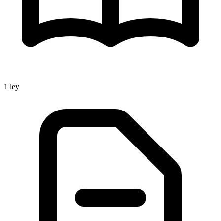
1
ley