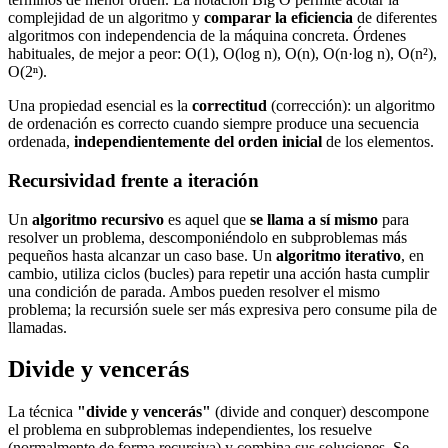
complejidad de un algoritmo y
comparar la eficiencia
de diferentes
algoritmos con independencia de la máquina concreta. Órdenes
habituales, de mejor a peor: O(1), O(log n), O(n), O(n·log n), O(n²),
O(2ⁿ).
Una propiedad esencial es la
correctitud
(corrección): un algoritmo
de ordenación es correcto cuando siempre produce una secuencia
ordenada,
independientemente del orden inicial
de los elementos.
Recursividad frente a iteración
Un
algoritmo recursivo
es aquel que
se llama a sí mismo
para
resolver un problema, descomponiéndolo en subproblemas más
pequeños hasta alcanzar un caso base. Un
algoritmo iterativo
, en
cambio, utiliza ciclos (bucles) para repetir una acción hasta cumplir
una condición de parada. Ambos pueden resolver el mismo
problema; la recursión suele ser más expresiva pero consume pila de
llamadas.
Divide y vencerás
La técnica
"divide y vencerás"
(divide and conquer) descompone
el problema en subproblemas independientes, los resuelve
(normalmente de forma recursiva) y combina sus soluciones. Se