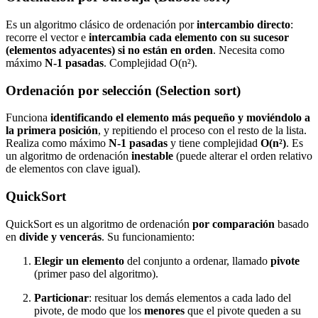
Es un algoritmo clásico de ordenación por
intercambio directo
:
recorre el vector e
intercambia cada elemento con su sucesor
(elementos adyacentes) si no están en orden
. Necesita como
máximo
N-1 pasadas
. Complejidad O(n²).
Ordenación por selección (Selection sort)
Funciona
identificando el elemento más pequeño y moviéndolo a
la primera posición
, y repitiendo el proceso con el resto de la lista.
Realiza como máximo
N-1 pasadas
y tiene complejidad
O(n²)
. Es
un algoritmo de ordenación
inestable
(puede alterar el orden relativo
de elementos con clave igual).
QuickSort
QuickSort es un algoritmo de ordenación
por comparación
basado
en
divide y vencerás
. Su funcionamiento:
Elegir un elemento
del conjunto a ordenar, llamado
pivote
(primer paso del algoritmo).
Particionar
: resituar los demás elementos a cada lado del
pivote, de modo que los
menores
que el pivote queden a su