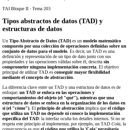
TAI Bloque II · Tema 203
Tipos abstractos de datos (TAD) y
estructuras de datos
Un
Tipo Abstracto de Datos (TAD)
es un
modelo matemático
compuesto por una colección de operaciones definidas sobre un
conjunto de datos para el modelo
. Es decir, un TAD es una
definición y representación de un tipo de dato junto con sus
propiedades y las operaciones válidas sobre él, descrita
sin
comprometer ninguna implementación concreta
. El objetivo
principal de utilizar TAD es
conseguir mayor flexibilidad
mediante el concepto de abstracción
.
La diferencia clave entre un TAD y una estructura de datos es de
enfoque:
un TAD se enfoca en las operaciones y
comportamientos del objeto (el "qué"), mientras que una
estructura de datos se enfoca en la organización de los datos en
sí (el "cómo")
. El
principio de abstracción
implica que
el código
que utiliza un TAD no depende ni conoce la implementación
específica del TAD
: la interfaz oculta los detalles internos. Si no se
respeta este principio al implementar, por ejemplo, un TAD
Cola
, la
consecuencia es que
el código que utiliza la 'Cola' necesitaría