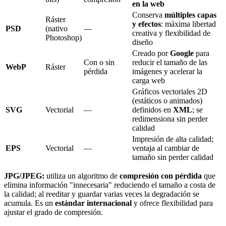
en la web
Conserva
múltiples capas
Ráster
y efectos
: máxima libertad
PSD
(nativo
—
creativa y flexibilidad de
Photoshop)
diseño
Creado por
Google
para
Con o sin
reducir el tamaño de las
WebP
Ráster
pérdida
imágenes y acelerar la
carga web
Gráficos vectoriales 2D
(estáticos o animados)
SVG
Vectorial
—
definidos en
XML
; se
redimensiona sin perder
calidad
Impresión de alta calidad;
EPS
Vectorial
—
ventaja al cambiar de
tamaño sin perder calidad
JPG/JPEG:
utiliza un algoritmo de
compresión con pérdida
que
elimina información "innecesaria" reduciendo el tamaño a costa de
la calidad; al reeditar y guardar varias veces la degradación se
acumula. Es un
estándar internacional
y ofrece flexibilidad para
ajustar el grado de compresión.