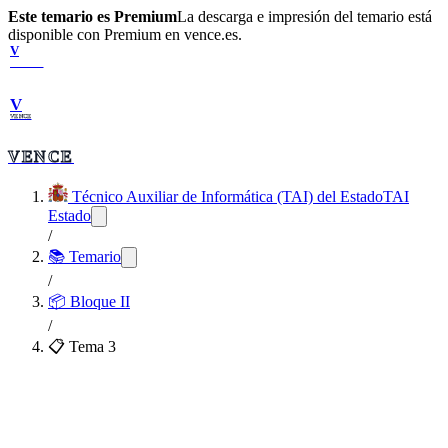
Este temario es Premium
La descarga e impresión del temario está
disponible con Premium en vence.es.
V
VENCE
V
VENCE
VENCE
Técnico Auxiliar de Informática (TAI) del Estado
TAI
Estado
/
📚 Temario
/
📦
Bloque II
/
📋 Tema
3