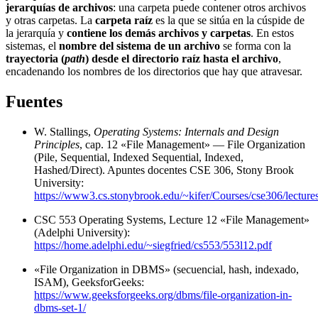
jerarquías de archivos
: una carpeta puede contener otros archivos
y otras carpetas. La
carpeta raíz
es la que se sitúa en la cúspide de
la jerarquía y
contiene los demás archivos y carpetas
. En estos
sistemas, el
nombre del sistema de un archivo
se forma con la
trayectoria (
path
) desde el directorio raíz hasta el archivo
,
encadenando los nombres de los directorios que hay que atravesar.
Fuentes
W. Stallings,
Operating Systems: Internals and Design
Principles
, cap. 12 «File Management» — File Organization
(Pile, Sequential, Indexed Sequential, Indexed,
Hashed/Direct). Apuntes docentes CSE 306, Stony Brook
University:
https://www3.cs.stonybrook.edu/~kifer/Courses/cse306/lecture
CSC 553 Operating Systems, Lecture 12 «File Management»
(Adelphi University):
https://home.adelphi.edu/~siegfried/cs553/553l12.pdf
«File Organization in DBMS» (secuencial, hash, indexado,
ISAM), GeeksforGeeks:
https://www.geeksforgeeks.org/dbms/file-organization-in-
dbms-set-1/