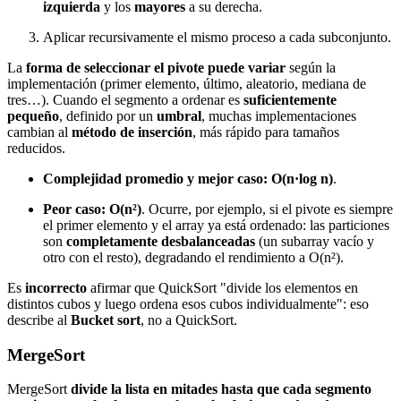
izquierda
y los
mayores
a su derecha.
Aplicar recursivamente el mismo proceso a cada subconjunto.
La
forma de seleccionar el pivote puede variar
según la
implementación (primer elemento, último, aleatorio, mediana de
tres…). Cuando el segmento a ordenar es
suficientemente
pequeño
, definido por un
umbral
, muchas implementaciones
cambian al
método de inserción
, más rápido para tamaños
reducidos.
Complejidad promedio y mejor caso:
O(n·log n)
.
Peor caso:
O(n²)
. Ocurre, por ejemplo, si el pivote es siempre
el primer elemento y el array ya está ordenado: las particiones
son
completamente desbalanceadas
(un subarray vacío y
otro con el resto), degradando el rendimiento a O(n²).
Es
incorrecto
afirmar que QuickSort "divide los elementos en
distintos cubos y luego ordena esos cubos individualmente": eso
describe al
Bucket sort
, no a QuickSort.
MergeSort
MergeSort
divide la lista en mitades hasta que cada segmento