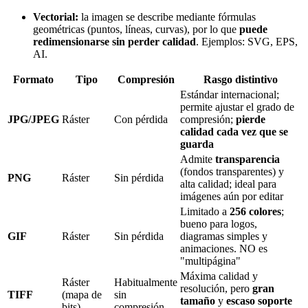
Vectorial:
la imagen se describe mediante fórmulas
geométricas (puntos, líneas, curvas), por lo que
puede
redimensionarse sin perder calidad
. Ejemplos: SVG, EPS,
AI.
Formato
Tipo
Compresión
Rasgo distintivo
Estándar internacional;
permite ajustar el grado de
JPG/JPEG
Ráster
Con pérdida
compresión;
pierde
calidad cada vez que se
guarda
Admite
transparencia
(fondos transparentes) y
PNG
Ráster
Sin pérdida
alta calidad; ideal para
imágenes aún por editar
Limitado a
256 colores
;
bueno para logos,
GIF
Ráster
Sin pérdida
diagramas simples y
animaciones. NO es
"multipágina"
Máxima calidad y
Ráster
Habitualmente
resolución, pero
gran
TIFF
(mapa de
sin
tamaño
y
escaso soporte
bits)
compresión