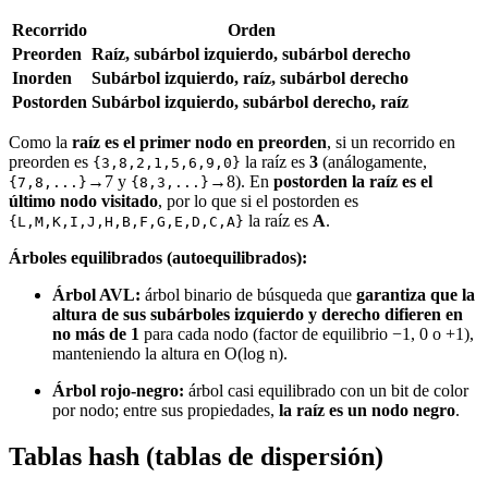
Recorrido
Orden
Preorden
Raíz, subárbol izquierdo, subárbol derecho
Inorden
Subárbol izquierdo, raíz, subárbol derecho
Postorden
Subárbol izquierdo, subárbol derecho, raíz
Como la
raíz es el primer nodo en preorden
, si un recorrido en
preorden es
la raíz es
3
(análogamente,
{3,8,2,1,5,6,9,0}
→7 y
→8). En
postorden la raíz es el
{7,8,...}
{8,3,...}
último nodo visitado
, por lo que si el postorden es
la raíz es
A
.
{L,M,K,I,J,H,B,F,G,E,D,C,A}
Árboles equilibrados (autoequilibrados):
Árbol AVL:
árbol binario de búsqueda que
garantiza que la
altura de sus subárboles izquierdo y derecho difieren en
no más de 1
para cada nodo (factor de equilibrio −1, 0 o +1),
manteniendo la altura en O(log n).
Árbol rojo-negro:
árbol casi equilibrado con un bit de color
por nodo; entre sus propiedades,
la raíz es un nodo negro
.
Tablas hash (tablas de dispersión)