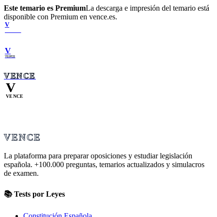
Este temario es Premium
La descarga e impresión del temario está
disponible con Premium en vence.es.
V
VENCE
V
VENCE
VENCE
V
VENCE
VENCE
La plataforma para preparar oposiciones y estudiar legislación
española.
+100.000
preguntas, temarios actualizados y simulacros
de examen.
📚 Tests por Leyes
Constitución Española