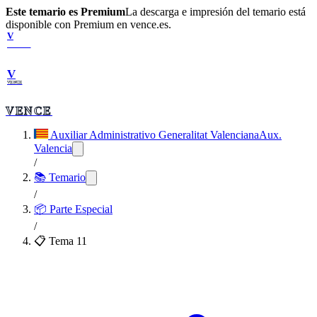
Este temario es Premium
La descarga e impresión del temario está
disponible con Premium en vence.es.
V
VENCE
V
VENCE
VENCE
Auxiliar Administrativo Generalitat Valenciana
Aux.
Valencia
/
📚 Temario
/
📦
Parte Especial
/
📋 Tema
11