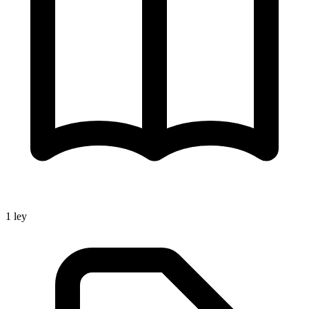
1
ley