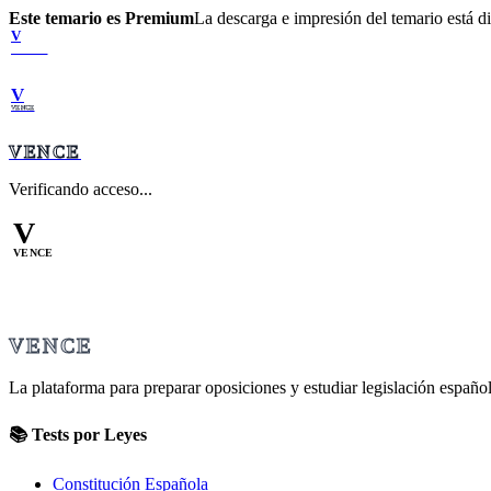
Este temario es Premium
La descarga e impresión del temario está 
V
VENCE
V
VENCE
VENCE
Verificando acceso...
V
VENCE
VENCE
La plataforma para preparar oposiciones y estudiar legislación español
📚 Tests por Leyes
Constitución Española