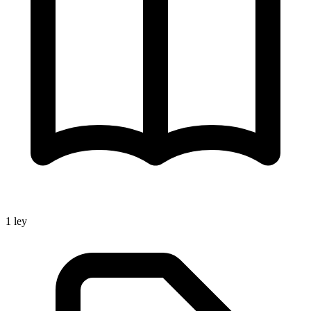
1
ley