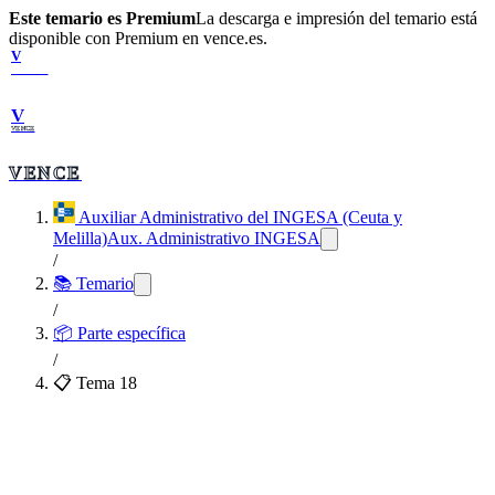
Este temario es Premium
La descarga e impresión del temario está
disponible con Premium en vence.es.
V
VENCE
V
VENCE
VENCE
Auxiliar Administrativo del INGESA (Ceuta y
Melilla)
Aux. Administrativo INGESA
/
📚 Temario
/
📦
Parte específica
/
📋 Tema
18