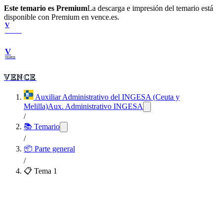
Este temario es Premium
La descarga e impresión del temario está
disponible con Premium en vence.es.
V
VENCE
V
VENCE
VENCE
Auxiliar Administrativo del INGESA (Ceuta y
Melilla)
Aux. Administrativo INGESA
/
📚 Temario
/
📦
Parte general
/
📋 Tema
1