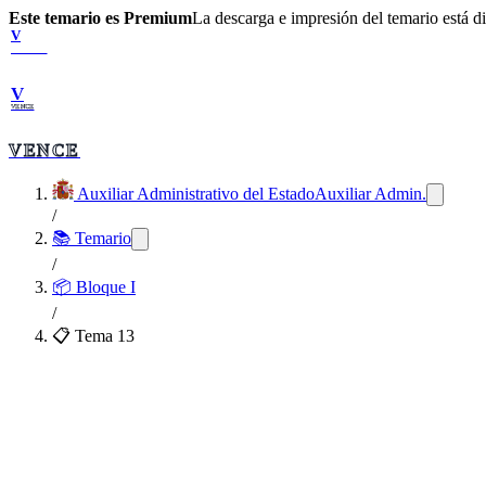
Este temario es Premium
La descarga e impresión del temario está 
V
VENCE
V
VENCE
VENCE
Auxiliar Administrativo del Estado
Auxiliar Admin.
/
📚 Temario
/
📦
Bloque I
/
📋 Tema
13