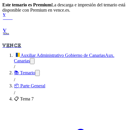
Este temario es Premium
La descarga e impresión del temario está
disponible con Premium en vence.es.
V
VENCE
V
VENCE
VENCE
Auxiliar Administrativo Gobierno de Canarias
Aux.
Canarias
/
📚 Temario
/
📦
Parte General
/
📋 Tema
7