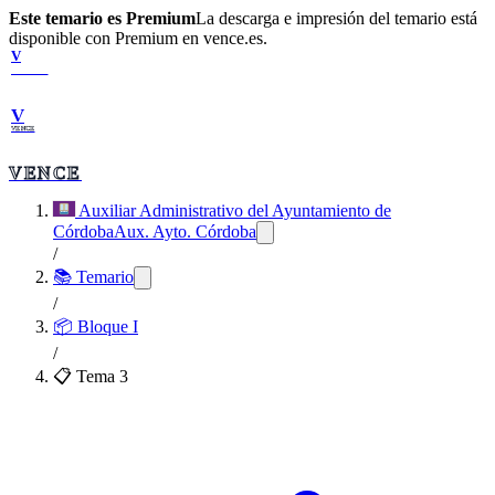
Este temario es Premium
La descarga e impresión del temario está
disponible con Premium en vence.es.
V
VENCE
V
VENCE
VENCE
Auxiliar Administrativo del Ayuntamiento de
Córdoba
Aux. Ayto. Córdoba
/
📚 Temario
/
📦
Bloque I
/
📋 Tema
3