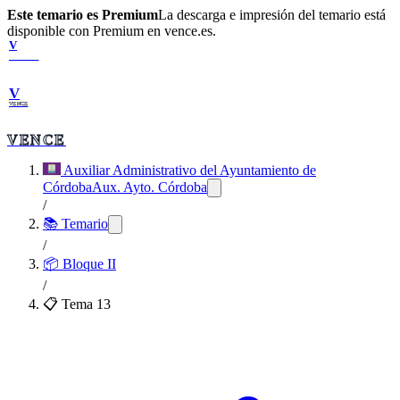
Este temario es Premium
La descarga e impresión del temario está
disponible con Premium en vence.es.
V
VENCE
V
VENCE
VENCE
Auxiliar Administrativo del Ayuntamiento de
Córdoba
Aux. Ayto. Córdoba
/
📚 Temario
/
📦
Bloque II
/
📋 Tema
13