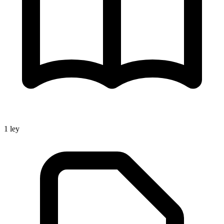
1
ley