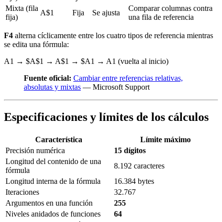
Mixta (fila
Comparar columnas contra
A$1
Fija
Se ajusta
fija)
una fila de referencia
F4
alterna cíclicamente entre los cuatro tipos de referencia mientras
se edita una fórmula:
A1 → $A$1 → A$1 → $A1 → A1 (vuelta al inicio)
Fuente oficial:
Cambiar entre referencias relativas,
absolutas y mixtas
— Microsoft Support
Especificaciones y límites de los cálculos
Característica
Límite máximo
Precisión numérica
15 dígitos
Longitud del contenido de una
8.192 caracteres
fórmula
Longitud interna de la fórmula
16.384 bytes
Iteraciones
32.767
Argumentos en una función
255
Niveles anidados de funciones
64