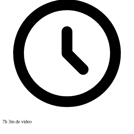
7
h
3
m de video