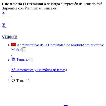
Este temario es Premium
La descarga e impresión del temario está
disponible con Premium en vence.es.
V
VENCE
V
VENCE
VENCE
Administrativo de la Comunidad de Madrid
Administrativo
Madrid
/
📚 Temario
/
📦
Informática y Ofimática (8 temas)
/
📋 Tema
44