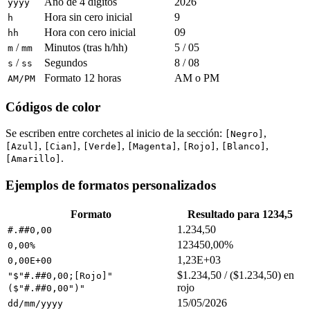
Año de 4 dígitos
2026
yyyy
Hora sin cero inicial
9
h
Hora con cero inicial
09
hh
/
Minutos (tras h/hh)
5 / 05
m
mm
/
Segundos
8 / 08
s
ss
Formato 12 horas
AM o PM
AM/PM
Códigos de color
Se escriben entre corchetes al inicio de la sección:
,
[Negro]
,
,
,
,
,
,
[Azul]
[Cian]
[Verde]
[Magenta]
[Rojo]
[Blanco]
.
[Amarillo]
Ejemplos de formatos personalizados
Formato
Resultado para 1234,5
1.234,50
#.##0,00
123450,00%
0,00%
1,23E+03
0,00E+00
$1.234,50 / ($1.234,50) en
"$"#.##0,00;[Rojo]"
rojo
($"#.##0,00")"
15/05/2026
dd/mm/yyyy