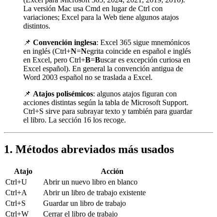
La versión Mac usa Cmd en lugar de Ctrl con
variaciones; Excel para la Web tiene algunos atajos
distintos.
📌
Convención inglesa
: Excel 365 sigue mnemónicos
en inglés (Ctrl+
N
=
N
egrita coincide en español e inglés
en Excel, pero Ctrl+
B
=
B
uscar es excepción curiosa en
Excel español). En general la convención antigua de
Word 2003 español no se traslada a Excel.
📌
Atajos polisémicos
: algunos atajos figuran con
acciones distintas según la tabla de Microsoft Support.
Ctrl+S sirve para subrayar texto y también para guardar
el libro. La sección 16 los recoge.
1. Métodos abreviados más usados
Atajo
Acción
Ctrl+U
Abrir un nuevo libro en blanco
Ctrl+A
Abrir un libro de trabajo existente
Ctrl+S
Guardar un libro de trabajo
Ctrl+W
Cerrar el libro de trabajo