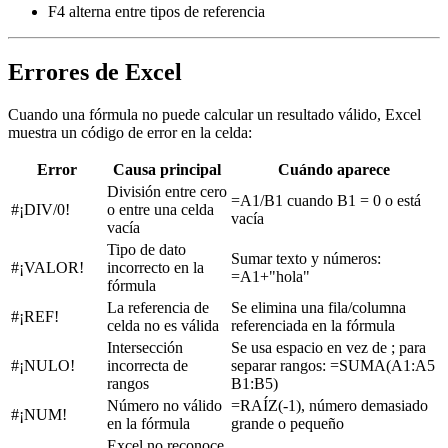
F4 alterna entre tipos de referencia
Errores de Excel
Cuando una fórmula no puede calcular un resultado válido, Excel
muestra un código de error en la celda:
Error
Causa principal
Cuándo aparece
División entre cero
=A1/B1 cuando B1 = 0 o está
#¡DIV/0!
o entre una celda
vacía
vacía
Tipo de dato
Sumar texto y números:
#¡VALOR!
incorrecto en la
=A1+"hola"
fórmula
La referencia de
Se elimina una fila/columna
#¡REF!
celda no es válida
referenciada en la fórmula
Intersección
Se usa espacio en vez de ; para
#¡NULO!
incorrecta de
separar rangos: =SUMA(A1:A5
rangos
B1:B5)
Número no válido
=RAÍZ(-1), número demasiado
#¡NUM!
en la fórmula
grande o pequeño
Excel no reconoce