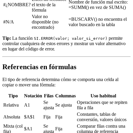
Nombre de función mal escrito:
#¿NOMBRE?
el texto de la
=SUMM() en vez de SUMA()
fórmula
Valor no
=BUSCARV() no encuentra el
#N/A
disponible (no
valor buscado en la tabla
encontrado)
Tip:
La función
permite
SI.ERROR(valor; valor_si_error)
controlar cualquiera de estos errores y mostrar un valor alternativo
en lugar del código de error.
Referencias en fórmulas
El tipo de referencia determina cómo se comporta una celda al
copiar o mover una fórmula:
Tipo
Notación
Filas
Columnas
Uso habitual
Se
Operaciones que se repiten
Relativa
A1
Se ajusta
ajusta
fila a fila
Constantes, tablas de
Absoluta
$A$1
Fija
Fija
conversión, valores únicos
Mixta (col
Se
Comparar filas contra una
$A1
Fija
fija)
ajusta
columna de referencia