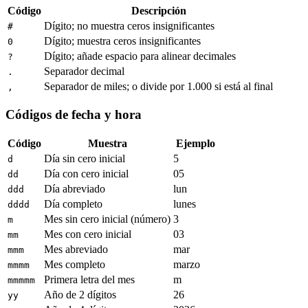
Código
Descripción
Dígito; no muestra ceros insignificantes
#
Dígito; muestra ceros insignificantes
0
Dígito; añade espacio para alinear decimales
?
Separador decimal
.
Separador de miles; o divide por 1.000 si está al final
,
Códigos de fecha y hora
Código
Muestra
Ejemplo
Día sin cero inicial
5
d
Día con cero inicial
05
dd
Día abreviado
lun
ddd
Día completo
lunes
dddd
Mes sin cero inicial (número)
3
m
Mes con cero inicial
03
mm
Mes abreviado
mar
mmm
Mes completo
marzo
mmmm
Primera letra del mes
m
mmmmm
Año de 2 dígitos
26
yy