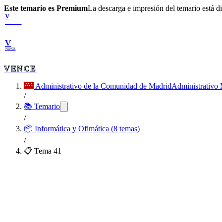
Este temario es Premium
La descarga e impresión del temario está 
V
VENCE
V
VENCE
VENCE
Administrativo de la Comunidad de Madrid
Administrativo
/
📚 Temario
/
📦
Informática y Ofimática (8 temas)
/
📋 Tema
41