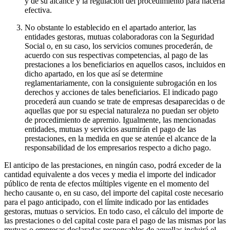
y de su alcance y la regulación del procedimiento para hacerla
efectiva.
No obstante lo establecido en el apartado anterior, las
entidades gestoras, mutuas colaboradoras con la Seguridad
Social o, en su caso, los servicios comunes procederán, de
acuerdo con sus respectivas competencias, al pago de las
prestaciones a los beneficiarios en aquellos casos, incluidos en
dicho apartado, en los que así se determine
reglamentariamente, con la consiguiente subrogación en los
derechos y acciones de tales beneficiarios. El indicado pago
procederá aun cuando se trate de empresas desaparecidas o de
aquellas que por su especial naturaleza no puedan ser objeto
de procedimiento de apremio. Igualmente, las mencionadas
entidades, mutuas y servicios asumirán el pago de las
prestaciones, en la medida en que se atenúe el alcance de la
responsabilidad de los empresarios respecto a dicho pago.
El anticipo de las prestaciones, en ningún caso, podrá exceder de la
cantidad equivalente a dos veces y media el importe del indicador
público de renta de efectos múltiples vigente en el momento del
hecho causante o, en su caso, del importe del capital coste necesario
para el pago anticipado, con el límite indicado por las entidades
gestoras, mutuas o servicios. En todo caso, el cálculo del importe de
las prestaciones o del capital coste para el pago de las mismas por las
mutuas o empresas declaradas responsables de aquellas incluirá el