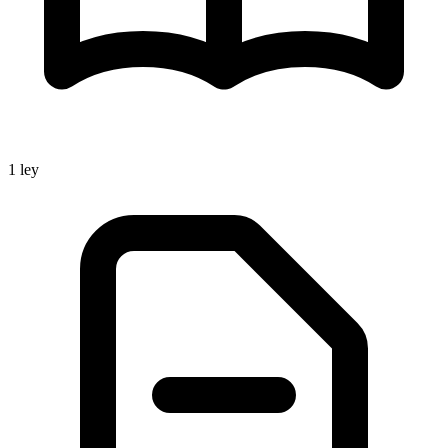
1
ley