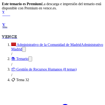
Este temario es Premium
La descarga e impresión del temario está
disponible con Premium en vence.es.
V
VENCE
V
VENCE
VENCE
Administrativo de la Comunidad de Madrid
Administrativo
Madrid
/
📚 Temario
/
📦
Gestión de Recursos Humanos (8 temas)
/
📋 Tema
32