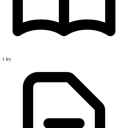
1
ley