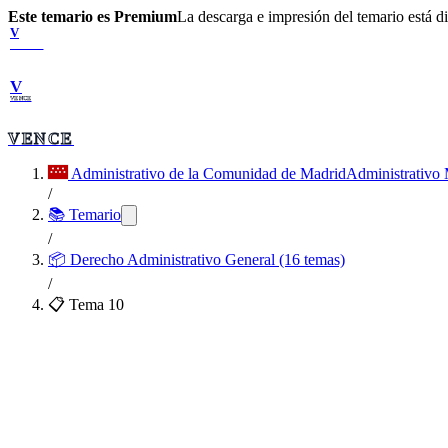
Este temario es Premium
La descarga e impresión del temario está 
V
VENCE
V
VENCE
VENCE
Administrativo de la Comunidad de Madrid
Administrativo
/
📚 Temario
/
📦
Derecho Administrativo General (16 temas)
/
📋 Tema
10