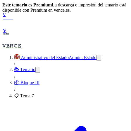
Este temario es Premium
La descarga e impresión del temario está
disponible con Premium en vence.es.
V
VENCE
V
VENCE
VENCE
Administrativo del Estado
Admin. Estado
/
📚 Temario
/
📦
Bloque III
/
📋 Tema
7