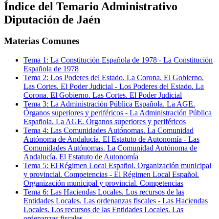
Índice del Temario
Administrativo
Diputación de Jaén
Materias Comunes
Tema
1
:
La Constitución Española de 1978
-
La Constitución
Española de 1978
Tema
2
:
Los Poderes del Estado. La Corona. El Gobierno.
Las Cortes. El Poder Judicial
-
Los Poderes del Estado. La
Corona. El Gobierno. Las Cortes. El Poder Judicial
Tema
3
:
La Administración Pública Española. La AGE.
Órganos superiores y periféricos
-
La Administración Pública
Española. La AGE. Órganos superiores y periféricos
Tema
4
:
Las Comunidades Autónomas. La Comunidad
Autónoma de Andalucía. El Estatuto de Autonomía
-
Las
Comunidades Autónomas. La Comunidad Autónoma de
Andalucía. El Estatuto de Autonomía
Tema
5
:
El Régimen Local Español. Organización municipal
y provincial. Competencias
-
El Régimen Local Español.
Organización municipal y provincial. Competencias
Tema
6
:
Las Haciendas Locales. Los recursos de las
Entidades Locales. Las ordenanzas fiscales
-
Las Haciendas
Locales. Los recursos de las Entidades Locales. Las
ordenanzas fiscales