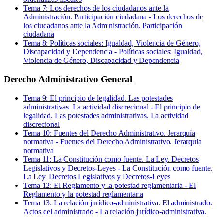
Tema
7
:
Los derechos de los ciudadanos ante la
Administración. Participación ciudadana
-
Los derechos de
los ciudadanos ante la Administración. Participación
ciudadana
Tema
8
:
Políticas sociales: Igualdad, Violencia de Género,
Discapacidad y Dependencia
-
Políticas sociales: Igualdad,
Violencia de Género, Discapacidad y Dependencia
Derecho Administrativo General
Tema
9
:
El principio de legalidad. Las potestades
administrativas. La actividad discrecional
-
El principio de
legalidad. Las potestades administrativas. La actividad
discrecional
Tema
10
:
Fuentes del Derecho Administrativo. Jerarquía
normativa
-
Fuentes del Derecho Administrativo. Jerarquía
normativa
Tema
11
:
La Constitución como fuente. La Ley. Decretos
Legislativos y Decretos-Leyes
-
La Constitución como fuente.
La Ley. Decretos Legislativos y Decretos-Leyes
Tema
12
:
El Reglamento y la potestad reglamentaria
-
El
Reglamento y la potestad reglamentaria
Tema
13
:
La relación jurídico-administrativa. El administrado.
Actos del administrado
-
La relación jurídico-administrativa.