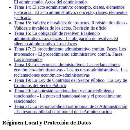
El administrado. Actos del administrado
Tema
14
:
El acto administrativo: concepto, clases, elementos
y eficacia
-
El acto administrativo: concepto, clases, elementos
y eficacia
Tema
15
:
Validez e invalidez de los actos. Revisión de oficio
-
Validez e invalidez de los actos. Revisión de oficio
Tema
16
:
La obligación de resolver. El silencio
administrativo. Los plazos
-
La obligación de resolver. El
silencio administrativo. Los plazos
Tema
17
:
El procedimiento administrativo común. Fases. Los
interesados
-
El procedimiento administrativo común. Fases.
Los interesados
Tema
18
:
Los recursos administrativos. Las reclamaciones
económico-administrativas
-
Los recursos administrativos. Las
reclamaciones económico-administrativas
Tema
19
:
La Ley de Contratos del Sector Público
-
La Ley de
Contratos del Sector Público
Tema
20
:
La potestad sancionadora y el procedimiento
sancionador
-
La potestad sancionadora y el procedimiento
sancionador
Tema
21
:
La responsabilidad patrimonial de la Administración
-
La responsabilidad patrimonial de la Administración
Régimen Local y Protección de Datos