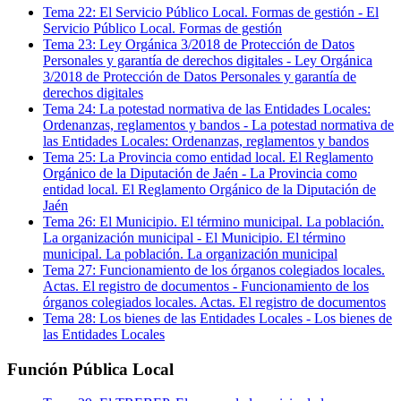
Tema
22
:
El Servicio Público Local. Formas de gestión
-
El
Servicio Público Local. Formas de gestión
Tema
23
:
Ley Orgánica 3/2018 de Protección de Datos
Personales y garantía de derechos digitales
-
Ley Orgánica
3/2018 de Protección de Datos Personales y garantía de
derechos digitales
Tema
24
:
La potestad normativa de las Entidades Locales:
Ordenanzas, reglamentos y bandos
-
La potestad normativa de
las Entidades Locales: Ordenanzas, reglamentos y bandos
Tema
25
:
La Provincia como entidad local. El Reglamento
Orgánico de la Diputación de Jaén
-
La Provincia como
entidad local. El Reglamento Orgánico de la Diputación de
Jaén
Tema
26
:
El Municipio. El término municipal. La población.
La organización municipal
-
El Municipio. El término
municipal. La población. La organización municipal
Tema
27
:
Funcionamiento de los órganos colegiados locales.
Actas. El registro de documentos
-
Funcionamiento de los
órganos colegiados locales. Actas. El registro de documentos
Tema
28
:
Los bienes de las Entidades Locales
-
Los bienes de
las Entidades Locales
Función Pública Local