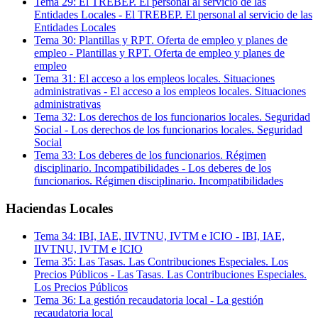
Tema
29
:
El TREBEP. El personal al servicio de las
Entidades Locales
-
El TREBEP. El personal al servicio de las
Entidades Locales
Tema
30
:
Plantillas y RPT. Oferta de empleo y planes de
empleo
-
Plantillas y RPT. Oferta de empleo y planes de
empleo
Tema
31
:
El acceso a los empleos locales. Situaciones
administrativas
-
El acceso a los empleos locales. Situaciones
administrativas
Tema
32
:
Los derechos de los funcionarios locales. Seguridad
Social
-
Los derechos de los funcionarios locales. Seguridad
Social
Tema
33
:
Los deberes de los funcionarios. Régimen
disciplinario. Incompatibilidades
-
Los deberes de los
funcionarios. Régimen disciplinario. Incompatibilidades
Haciendas Locales
Tema
34
:
IBI, IAE, IIVTNU, IVTM e ICIO
-
IBI, IAE,
IIVTNU, IVTM e ICIO
Tema
35
:
Las Tasas. Las Contribuciones Especiales. Los
Precios Públicos
-
Las Tasas. Las Contribuciones Especiales.
Los Precios Públicos
Tema
36
:
La gestión recaudatoria local
-
La gestión
recaudatoria local