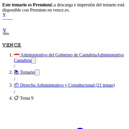
Este temario es Premium
La descarga e impresión del temario está
disponible con Premium en vence.es.
V
VENCE
V
VENCE
VENCE
Administrativo del Gobierno de Cantabria
Administrativo
Cantabria
/
📚 Temario
/
📦
Derecho Administrativo y Constitucional (21 temas)
/
📋 Tema
9