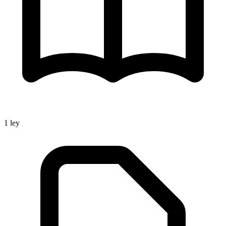
1
ley