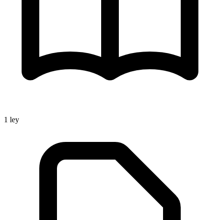
1
ley