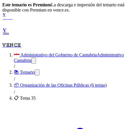
Este temario es Premium
La descarga e impresión del temario está
disponible con Premium en vence.es.
V
VENCE
V
VENCE
VENCE
Administrativo del Gobierno de Cantabria
Administrativo
Cantabria
/
📚 Temario
/
📦
Organización de las Oficinas Públicas (6 temas)
/
📋 Tema
35