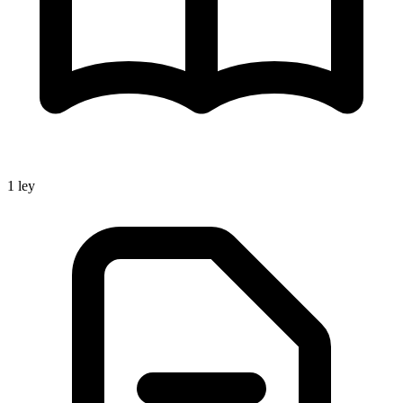
1
ley