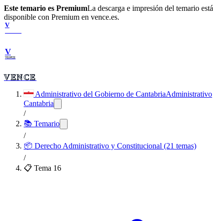
Este temario es Premium
La descarga e impresión del temario está
disponible con Premium en vence.es.
V
VENCE
V
VENCE
VENCE
Administrativo del Gobierno de Cantabria
Administrativo
Cantabria
/
📚 Temario
/
📦
Derecho Administrativo y Constitucional (21 temas)
/
📋 Tema
16