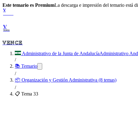
Este temario es Premium
La descarga e impresión del temario está 
V
VENCE
V
VENCE
VENCE
Administrativo de la Junta de Andalucía
Administrativo And
/
📚 Temario
/
📦
Organización y Gestión Administrativa (8 temas)
/
📋 Tema
33