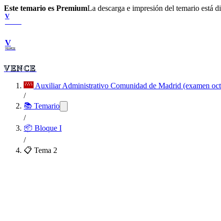
Este temario es Premium
La descarga e impresión del temario está 
V
VENCE
V
VENCE
VENCE
Auxiliar Administrativo Comunidad de Madrid (examen oc
/
📚 Temario
/
📦
Bloque I
/
📋 Tema
2