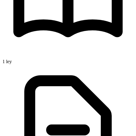
1
ley