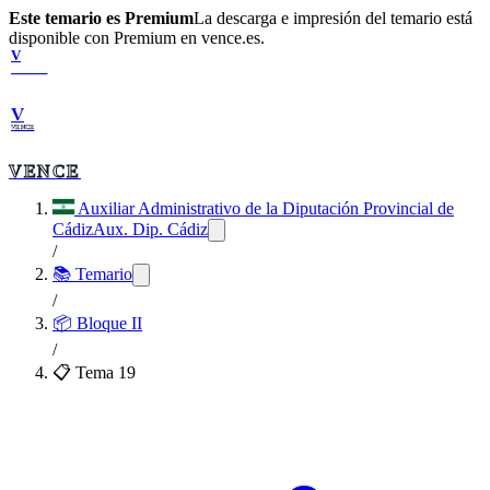
Este temario es Premium
La descarga e impresión del temario está
disponible con Premium en vence.es.
V
VENCE
V
VENCE
VENCE
Auxiliar Administrativo de la Diputación Provincial de
Cádiz
Aux. Dip. Cádiz
/
📚 Temario
/
📦
Bloque II
/
📋 Tema
19