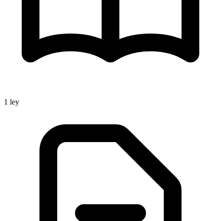
1
ley