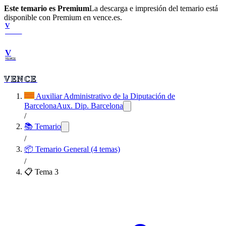
Este temario es Premium
La descarga e impresión del temario está
disponible con Premium en vence.es.
V
VENCE
V
VENCE
VENCE
Auxiliar Administrativo de la Diputación de
Barcelona
Aux. Dip. Barcelona
/
📚 Temario
/
📦
Temario General (4 temas)
/
📋 Tema
3