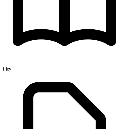
1
ley