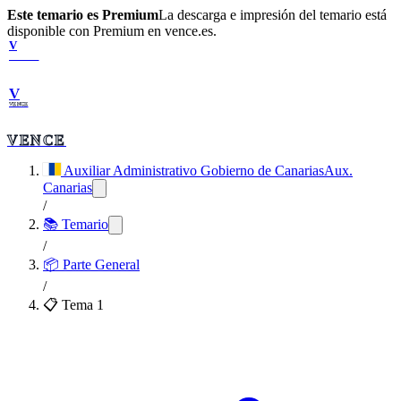
Este temario es Premium
La descarga e impresión del temario está
disponible con Premium en vence.es.
V
VENCE
V
VENCE
VENCE
Auxiliar Administrativo Gobierno de Canarias
Aux.
Canarias
/
📚 Temario
/
📦
Parte General
/
📋 Tema
1