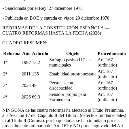
• Sancionada por el Rey: 27 diciembre 1978
• Publicada en BOE y entrada en vigor: 29 diciembre 1978
REFORMAS DE LA CONSTITUCIÓN ESPAÑOLA —
CUATRO REFORMAS HASTA LA FECHA (2026)
CUADRO RESUMEN:
Reforma
Año
Artículo
Objeto
Procedimiento
Sufragio pasivo UE en
Art. 167
1ª
1992
13.2
municipales
(ordinario)
Art. 167
2ª
2011
135
Estabilidad presupuestaria
(ordinario)
Personas con
Art. 167
3ª
2024
49
discapacidad
(ordinario)
Senador propio para
Art. 167
4ª
2026
69.3
Formentera
(ordinario)
NINGUNA de las cuatro reformas ha afectado al Título Preliminar,
a la Sección 1.ª del Capítulo II del Título I (derechos fundamentales)
ni al Título II (Corona), por lo que todas se han tramitado por el
procedimiento ordinario del Art. 167 y NO por el agravado del Art.