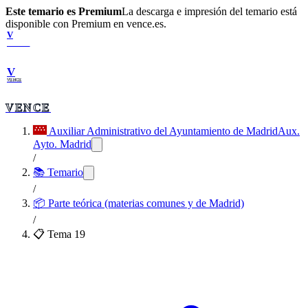
Este temario es Premium
La descarga e impresión del temario está
disponible con Premium en vence.es.
V
VENCE
V
VENCE
VENCE
Auxiliar Administrativo del Ayuntamiento de Madrid
Aux.
Ayto. Madrid
/
📚 Temario
/
📦
Parte teórica (materias comunes y de Madrid)
/
📋 Tema
19