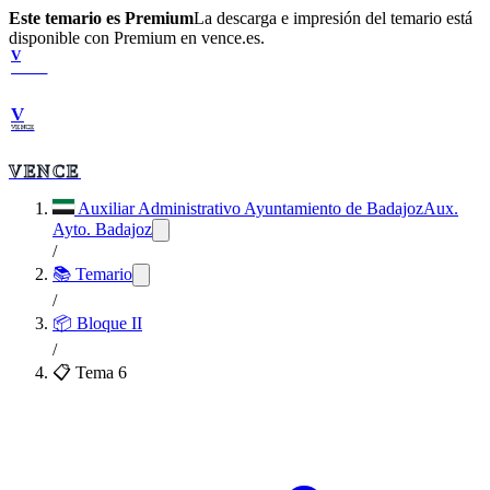
Este temario es Premium
La descarga e impresión del temario está
disponible con Premium en vence.es.
V
VENCE
V
VENCE
VENCE
Auxiliar Administrativo Ayuntamiento de Badajoz
Aux.
Ayto. Badajoz
/
📚 Temario
/
📦
Bloque II
/
📋 Tema
6