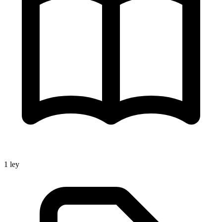
1
ley