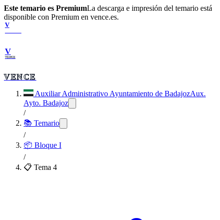
Este temario es Premium
La descarga e impresión del temario está
disponible con Premium en vence.es.
V
VENCE
V
VENCE
VENCE
Auxiliar Administrativo Ayuntamiento de Badajoz
Aux.
Ayto. Badajoz
/
📚 Temario
/
📦
Bloque I
/
📋 Tema
4