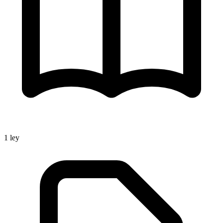
1
ley