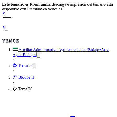
Este temario es Premium
La descarga e impresión del temario está
disponible con Premium en vence.es.
V
VENCE
V
VENCE
VENCE
Auxiliar Administrativo Ayuntamiento de Badajoz
Aux.
Ayto. Badajoz
/
📚 Temario
/
📦
Bloque II
/
📋 Tema
20