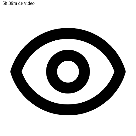
5
h
39
m de video