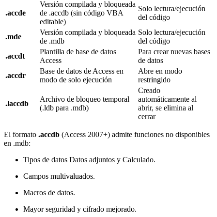
Versión compilada y bloqueada
Solo lectura/ejecución
.accde
de .accdb (sin código VBA
del código
editable)
Versión compilada y bloqueada
Solo lectura/ejecución
.mde
de .mdb
del código
Plantilla de base de datos
Para crear nuevas bases
.accdt
Access
de datos
Base de datos de Access en
Abre en modo
.accdr
modo de solo ejecución
restringido
Creado
Archivo de bloqueo temporal
automáticamente al
.laccdb
(.ldb para .mdb)
abrir, se elimina al
cerrar
El formato
.accdb
(Access 2007+) admite funciones no disponibles
en .mdb:
Tipos de datos Datos adjuntos y Calculado.
Campos multivaluados.
Macros de datos.
Mayor seguridad y cifrado mejorado.