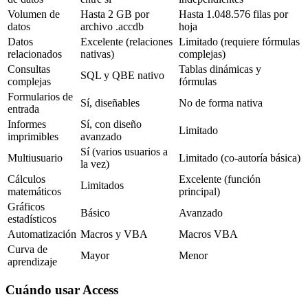
Volumen de
Hasta 2 GB por
Hasta 1.048.576 filas por
datos
archivo .accdb
hoja
Datos
Excelente (relaciones
Limitado (requiere fórmulas
relacionados
nativas)
complejas)
Consultas
Tablas dinámicas y
SQL y QBE nativo
complejas
fórmulas
Formularios de
Sí, diseñables
No de forma nativa
entrada
Informes
Sí, con diseño
Limitado
imprimibles
avanzado
Sí (varios usuarios a
Multiusuario
Limitado (co-autoría básica)
la vez)
Cálculos
Excelente (función
Limitados
matemáticos
principal)
Gráficos
Básico
Avanzado
estadísticos
Automatización
Macros y VBA
Macros VBA
Curva de
Mayor
Menor
aprendizaje
Cuándo usar Access