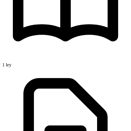
1
ley