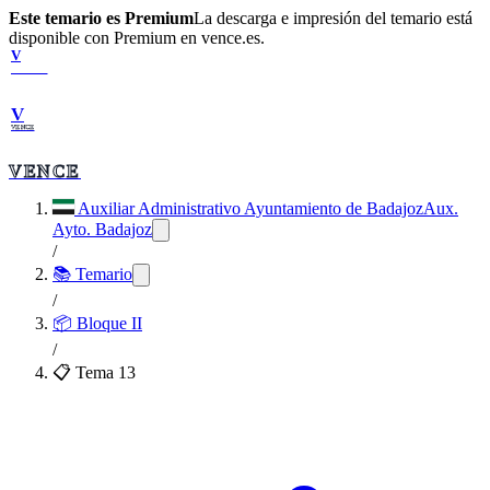
Este temario es Premium
La descarga e impresión del temario está
disponible con Premium en vence.es.
V
VENCE
V
VENCE
VENCE
Auxiliar Administrativo Ayuntamiento de Badajoz
Aux.
Ayto. Badajoz
/
📚 Temario
/
📦
Bloque II
/
📋 Tema
13