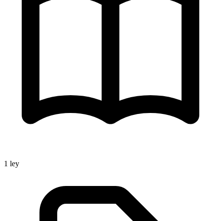
1
ley