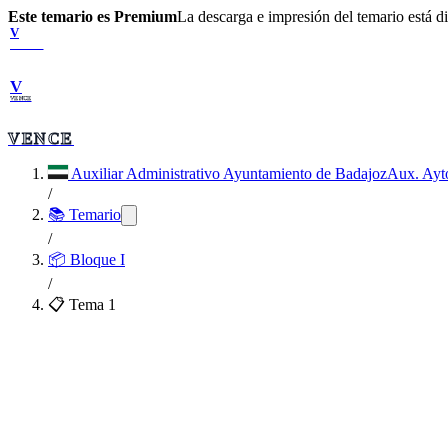
Este temario es Premium
La descarga e impresión del temario está 
V
VENCE
V
VENCE
VENCE
Auxiliar Administrativo Ayuntamiento de Badajoz
Aux. Ayt
/
📚 Temario
/
📦
Bloque I
/
📋 Tema
1