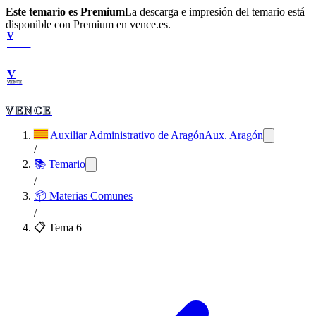
Este temario es Premium
La descarga e impresión del temario está
disponible con Premium en vence.es.
V
VENCE
V
VENCE
VENCE
Auxiliar Administrativo de Aragón
Aux. Aragón
/
📚 Temario
/
📦
Materias Comunes
/
📋 Tema
6