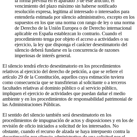
la forma prevista en el apartado 3 de este artículo, el
vencimiento del plazo máximo sin haberse notificado
resolución expresa, legitima al interesado o interesados para
entenderla estimada por silencio administrativo, excepto en los
supuestos en los que una norma con rango de ley o una norma
de Derecho de la Unión Europea o de Derecho internacional
aplicable en España establezcan lo contrario. Cuando el
procedimiento tenga por objeto el acceso a actividades o su
ejercicio, la ley que disponga el carácter desestimatorio del
silencio deberá fundarse en la concurrencia de razones
imperiosas de interés general.
El silencio tendrá efecto desestimatorio en los procedimientos
relativos al ejercicio del derecho de petición, a que se refiere el
artículo 29 de la Constitución, aquellos cuya estimación tuviera
como consecuencia que se transfirieran al solicitante o a terceros
facultades relativas al dominio público o al servicio público,
impliquen el ejercicio de actividades que puedan dañar el medio
ambiente y en los procedimientos de responsabilidad patrimonial de
las Administraciones Públicas.
El sentido del silencio también será desestimatorio en los
procedimientos de impugnación de actos y disposiciones y en los de
revisión de oficio iniciados a solicitud de los interesados. No
obstante, cuando el recurso de alzada se haya interpuesto contra la
desestimación por silencio administrativo de una solicitud por el