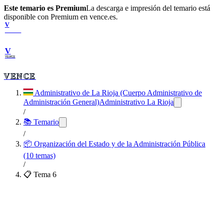
Este temario es Premium
La descarga e impresión del temario está
disponible con Premium en vence.es.
V
VENCE
V
VENCE
VENCE
Administrativo de La Rioja (Cuerpo Administrativo de
Administración General)
Administrativo La Rioja
/
📚 Temario
/
📦
Organización del Estado y de la Administración Pública
(10 temas)
/
📋 Tema
6