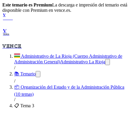
Este temario es Premium
La descarga e impresión del temario está
disponible con Premium en vence.es.
V
VENCE
V
VENCE
VENCE
Administrativo de La Rioja (Cuerpo Administrativo de
Administración General)
Administrativo La Rioja
/
📚 Temario
/
📦
Organización del Estado y de la Administración Pública
(10 temas)
/
📋 Tema
3