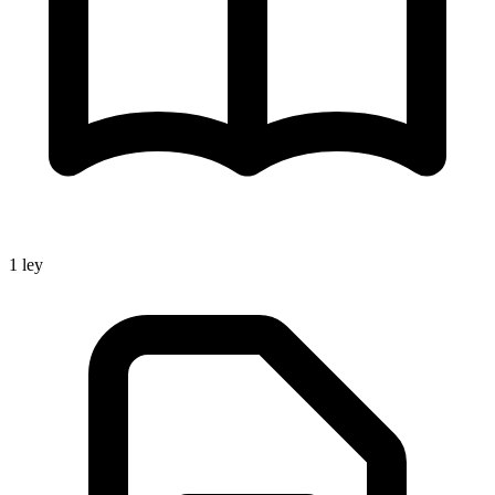
1
ley