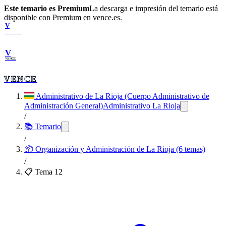
Este temario es Premium
La descarga e impresión del temario está
disponible con Premium en vence.es.
V
VENCE
V
VENCE
VENCE
Administrativo de La Rioja (Cuerpo Administrativo de
Administración General)
Administrativo La Rioja
/
📚 Temario
/
📦
Organización y Administración de La Rioja (6 temas)
/
📋 Tema
12