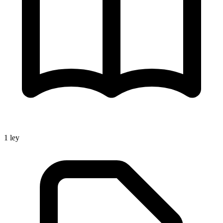
1
ley