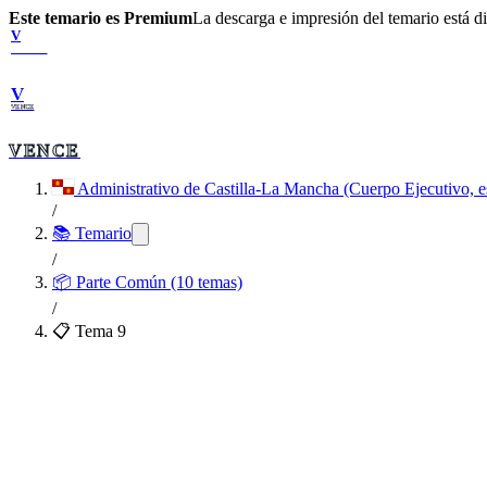
Este temario es Premium
La descarga e impresión del temario está 
V
VENCE
V
VENCE
VENCE
Administrativo de Castilla-La Mancha (Cuerpo Ejecutivo, e
/
📚 Temario
/
📦
Parte Común (10 temas)
/
📋 Tema
9