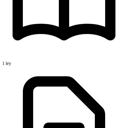
1
ley