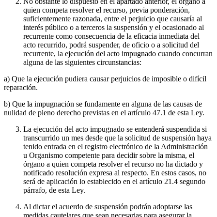
No obstante lo dispuesto en el apartado anterior, el órgano a
quien competa resolver el recurso, previa ponderación,
suficientemente razonada, entre el perjuicio que causaría al
interés público o a terceros la suspensión y el ocasionado al
recurrente como consecuencia de la eficacia inmediata del
acto recurrido, podrá suspender, de oficio o a solicitud del
recurrente, la ejecución del acto impugnado cuando concurran
alguna de las siguientes circunstancias:
a) Que la ejecución pudiera causar perjuicios de imposible o difícil
reparación.
b) Que la impugnación se fundamente en alguna de las causas de
nulidad de pleno derecho previstas en el artículo 47.1 de esta Ley.
La ejecución del acto impugnado se entenderá suspendida si
transcurrido un mes desde que la solicitud de suspensión haya
tenido entrada en el registro electrónico de la Administración
u Organismo competente para decidir sobre la misma, el
órgano a quien competa resolver el recurso no ha dictado y
notificado resolución expresa al respecto. En estos casos, no
será de aplicación lo establecido en el artículo 21.4 segundo
párrafo, de esta Ley.
Al dictar el acuerdo de suspensión podrán adoptarse las
medidas cautelares que sean necesarias para asegurar la