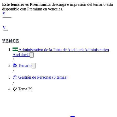
Este temario es Premium
La descarga e impresión del temario está
disponible con Premium en vence.es.
V
VENCE
V
VENCE
VENCE
Administrativo de la Junta de Andalucía
Administrativo
Andalucía
/
📚 Temario
/
📦
Gestión de Personal (5 temas)
/
📋 Tema
29