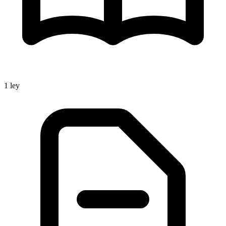
1
ley