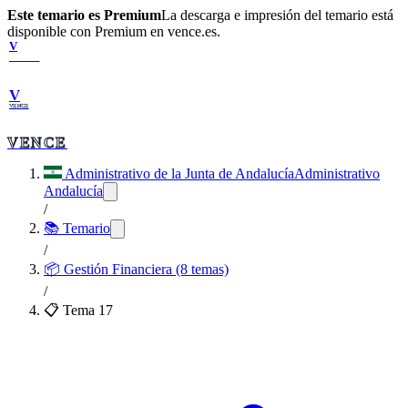
Este temario es Premium
La descarga e impresión del temario está
disponible con Premium en vence.es.
V
VENCE
V
VENCE
VENCE
Administrativo de la Junta de Andalucía
Administrativo
Andalucía
/
📚 Temario
/
📦
Gestión Financiera (8 temas)
/
📋 Tema
17