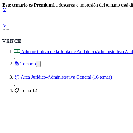
Este temario es Premium
La descarga e impresión del temario está 
V
VENCE
V
VENCE
VENCE
Administrativo de la Junta de Andalucía
Administrativo And
/
📚 Temario
/
📦
Área Jurídico-Administrativa General (16 temas)
/
📋 Tema
12