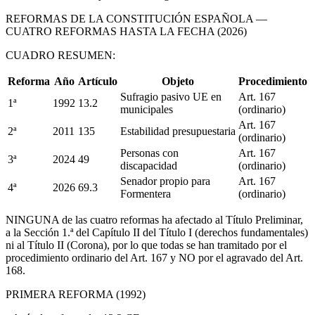
REFORMAS DE LA CONSTITUCIÓN ESPAÑOLA —
CUATRO REFORMAS HASTA LA FECHA (2026)
CUADRO RESUMEN:
Reforma
Año
Artículo
Objeto
Procedimiento
Sufragio pasivo UE en
Art. 167
1ª
1992
13.2
municipales
(ordinario)
Art. 167
2ª
2011
135
Estabilidad presupuestaria
(ordinario)
Personas con
Art. 167
3ª
2024
49
discapacidad
(ordinario)
Senador propio para
Art. 167
4ª
2026
69.3
Formentera
(ordinario)
NINGUNA de las cuatro reformas ha afectado al Título Preliminar,
a la Sección 1.ª del Capítulo II del Título I (derechos fundamentales)
ni al Título II (Corona), por lo que todas se han tramitado por el
procedimiento ordinario del Art. 167 y NO por el agravado del Art.
168.
PRIMERA REFORMA (1992)