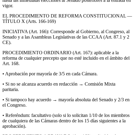
hasta las inmediatas elecciones al Senado posteriores a la entrada en
vigor.
EL PROCEDIMIENTO DE REFORMA CONSTITUCIONAL —
TÍTULO X (Arts. 166-169)
INICIATIVA (Art. 166): Corresponde al Gobierno, al Congreso, al
Senado y a las Asambleas Legislativas de las CCAA (Art. 87.1 y 2
CE).
PROCEDIMIENTO ORDINARIO (Art. 167): aplicable a la
reforma de cualquier precepto que no esté incluido en el ámbito del
Art. 168.
• Aprobación por mayoría de 3/5 en cada Cámara.
• Si no se alcanza acuerdo en redacción → Comisión Mixta
paritaria.
• Si tampoco hay acuerdo → mayoría absoluta del Senado y 2/3 en
el Congreso.
• Referéndum: facultativo (solo si lo solicitan 1/10 de los miembros
de cualquiera de las Cámaras dentro de los 15 días siguientes a la
aprobación).