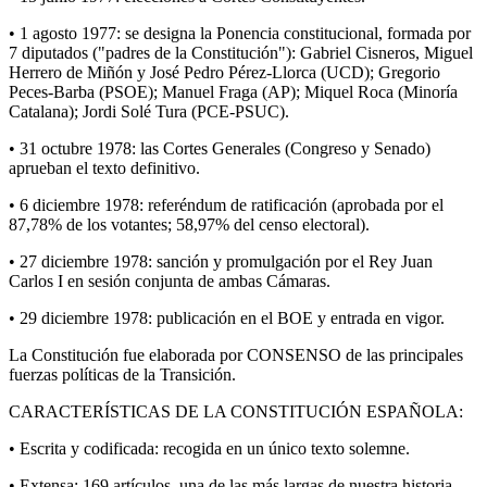
• 1 agosto 1977: se designa la Ponencia constitucional, formada por
7 diputados ("padres de la Constitución"): Gabriel Cisneros, Miguel
Herrero de Miñón y José Pedro Pérez-Llorca (UCD); Gregorio
Peces-Barba (PSOE); Manuel Fraga (AP); Miquel Roca (Minoría
Catalana); Jordi Solé Tura (PCE-PSUC).
• 31 octubre 1978: las Cortes Generales (Congreso y Senado)
aprueban el texto definitivo.
• 6 diciembre 1978: referéndum de ratificación (aprobada por el
87,78% de los votantes; 58,97% del censo electoral).
• 27 diciembre 1978: sanción y promulgación por el Rey Juan
Carlos I en sesión conjunta de ambas Cámaras.
• 29 diciembre 1978: publicación en el BOE y entrada en vigor.
La Constitución fue elaborada por CONSENSO de las principales
fuerzas políticas de la Transición.
CARACTERÍSTICAS DE LA CONSTITUCIÓN ESPAÑOLA:
• Escrita y codificada: recogida en un único texto solemne.
• Extensa: 169 artículos, una de las más largas de nuestra historia