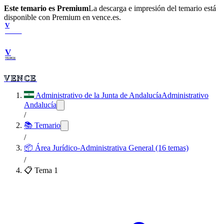
Este temario es Premium
La descarga e impresión del temario está
disponible con Premium en vence.es.
V
VENCE
V
VENCE
VENCE
Administrativo de la Junta de Andalucía
Administrativo
Andalucía
/
📚 Temario
/
📦
Área Jurídico-Administrativa General (16 temas)
/
📋 Tema
1