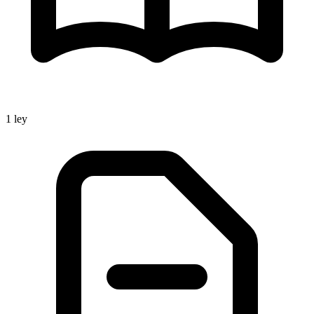
1
ley